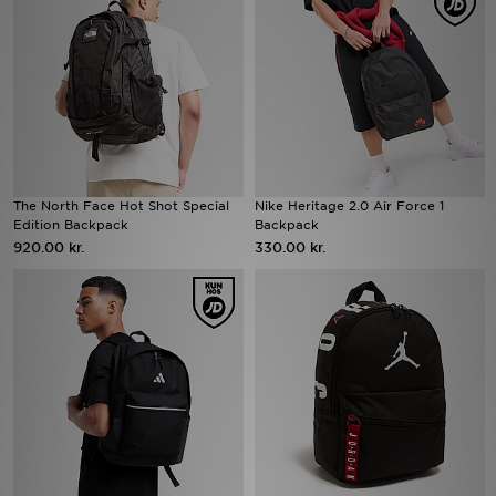
Download JD app'en
Mit JD
Mine beskeder
Hjælp & information
The North Face Hot Shot Special
Nike Heritage 2.0 Air Force 1
Edition Backpack
Backpack
920.00 kr.
330.00 kr.
JD Blog