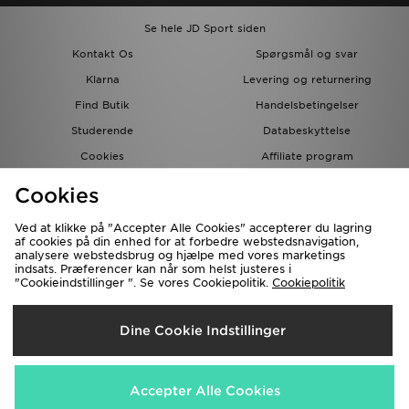
Se hele JD Sport siden
Kontakt Os
Spørgsmål og svar
Klarna
Levering og returnering
Find Butik
Handelsbetingelser
Studerende
Databeskyttelse
Cookies
Affiliate program
Gavekort
JD Blog
Cookies
Ved at klikke på "Accepter Alle Cookies" accepterer du lagring
af cookies på din enhed for at forbedre webstedsnavigation,
analysere webstedsbrug og hjælpe med vores marketings
indsats. Præferencer kan når som helst justeres i
"Cookieindstillinger ". Se vores Cookiepolitik.
Cookiepolitik
Forsendelse Til
Dine Cookie Indstillinger
Danmark
Vi accepterer de følgende betalingsmetoder
Accepter Alle Cookies