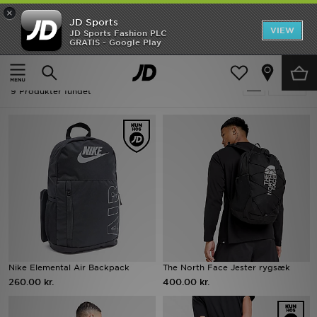
×
JD Sports
Hjem
VIEW
JD Sports Fashion PLC
GRATIS - Google Play
Hjem
Børn
Børnetilbehør
Sportstasker & Rygsække
Udsalg
Sportstasker & Rygsække - Rygsække
Tilpas
Nyheder
9 Produkter fundet
Herrer
Damer
Børn
Bestsellers
Brands
Nike Elemental Air Backpack
The North Face Jester rygsæk
260.00 kr.
400.00 kr.
Fodbold
Sport