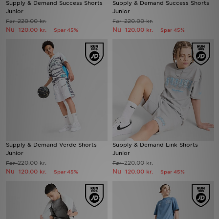
Supply & Demand Success Shorts
Supply & Demand Success Shorts
Junior
Junior
220.00 kr.
220.00 kr.
Før
Download JD app'en
Før
Nu
Nu
120.00 kr.
120.00 kr.
Spar 45%
Spar 45%
Mit JD
Mine beskeder
Hjælp & information
JD Blog
Supply & Demand Verde Shorts
Supply & Demand Link Shorts
Junior
Junior
220.00 kr.
220.00 kr.
Før
Før
Nu
Nu
120.00 kr.
120.00 kr.
Spar 45%
Spar 45%