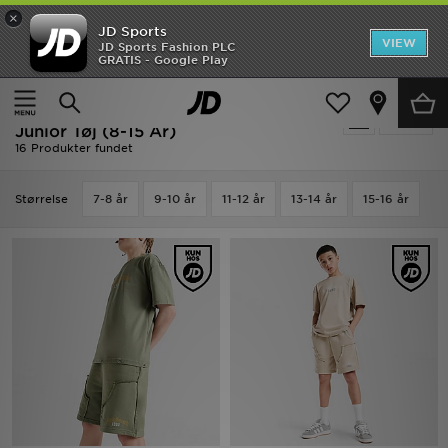
×
JD Sports
Hjem
VIEW
JD Sports Fashion PLC
GRATIS - Google Play
Hjem
Børn
Junior Tøj (8-15 År)
Udsalg
Udsalg | Børn - Supply & Demand
Tilpas
Nyheder
Junior Tøj (8-15 År)
16 Produkter fundet
Herrer
Størrelse
7-8 år
9-10 år
11-12 år
13-14 år
15-16 år
Damer
Børn
Bestsellers
Brands
Fodbold
Sport