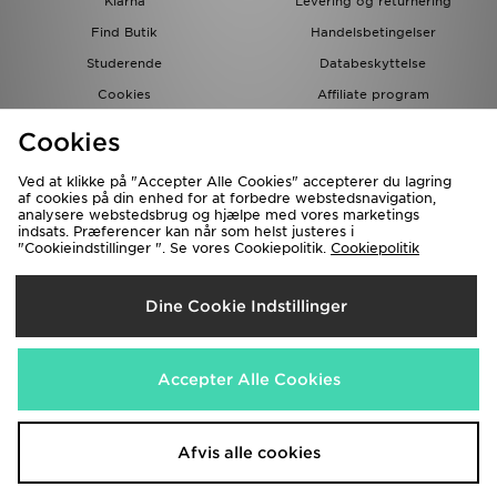
Klarna
Levering og returnering
Find Butik
Handelsbetingelser
Studerende
Databeskyttelse
Cookies
Affiliate program
Gavekort
JD Blog
Cookies
Ved at klikke på "Accepter Alle Cookies" accepterer du lagring
af cookies på din enhed for at forbedre webstedsnavigation,
analysere webstedsbrug og hjælpe med vores marketings
indsats. Præferencer kan når som helst justeres i
"Cookieindstillinger ". Se vores Cookiepolitik.
Cookiepolitik
Forsendelse Til
Dine Cookie Indstillinger
Danmark
Vi accepterer de følgende betalingsmetoder
Accepter Alle Cookies
Besøg vores samarbejdspartneres websites
www.jdplc.com
Afvis alle cookies
Copyright © 2026 JD Sports forbeholder alle rettigheder