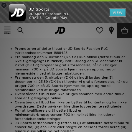
×
JD Sports
Hjem
VIEW
JD Sports Fashion PLC
GRATIS - Google Play
Hjem
Gratis forsendelse (lavere minimum ordreværdi)
UDSALG
Gratis forsendelse (lavere minimum ordreværdi)
Nyheder
Promotoren af ​​dette tilbud er JD Sports Fashion PLC
Herrer
(virksomhedsnummer 1888425
Fra mandag den 3. oktober (DK-tid) kun online (dette tilbud er
ikke tilgængeligt i butikken) indtil lørdag den 31. december kl.
Damer
23:59 (DK tid) tilbyder vi gratis forsendelse, når du bruger
minimum 700 kr på JD Sports hjemmesiden app og mobil
hjemmesiden, ved at bruge rabatkoden.
Børn
Fra mandag den 3. oktober (DK-tid) indtil lørdag den 31.
december kl. 23:59 (DK-tid) tilbyder vi gratis forsendelse, når du
bruger 700 kr på JD Sports hjemmeside, app og mobil
hjemmeside ved at bruge rabatkoden.
Bestsellers
Ovenstående tilbud kan ikke bruges sammen med andre tilbud,
som er tilgængelige online.
Ovenstående tilbud kan ikke ombyttes til kontanter og kan ikke
Brands
overdrages. Dette påvirker ikke dine lovbestemte rettigheder.
For at kvalificere sig til dette tilbud er
minimumsforbrugsgrænsen 700 kr, hvilket ikke inkluderer
Fodbold
forsendelsesomkostninger
JD Sports forbeholder sig retten til (i) at annullere dette tilbud til
enhver tid; (ii) annullere eller nægte en persons fordel heraf; (iii)
ændre disse vilkår og betingelser;
Sport