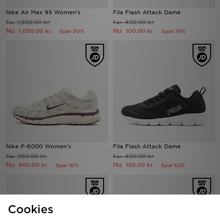
Nike Air Max 95 Women's
Fila Flash Attack Dame
1,500.00 kr.
400.00 kr.
Før
Før
Nu
Nu
1,050.00 kr.
100.00 kr.
Spar 30%
Spar 75%
Nike P-6000 Women's
Fila Flash Attack Dame
950.00 kr.
400.00 kr.
Før
Før
Nu
Nu
800.00 kr.
150.00 kr.
Spar 16%
Spar 62%
Cookies