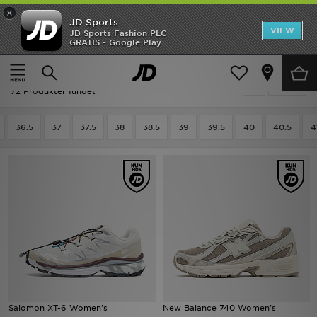
×
JD Sports
Hjem
VIEW
JD Sports Fashion PLC
GRATIS - Google Play
Hjem
Damer
Damesko
Udsalg
Damesko - Only Show Exclusive Items
Tilpas
Nyheder
72 Produkter fundet
Herrer
36.5
37
37.5
38
38.5
39
39.5
40
40.5
4
Damer
Børn
Bestsellers
Brands
Fodbold
Salomon XT-6 Women's
New Balance 740 Women's
Sport