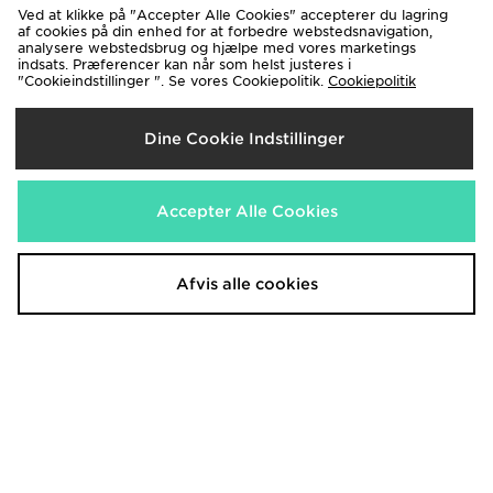
Ved at klikke på "Accepter Alle Cookies" accepterer du lagring
af cookies på din enhed for at forbedre webstedsnavigation,
analysere webstedsbrug og hjælpe med vores marketings
indsats. Præferencer kan når som helst justeres i
"Cookieindstillinger ". Se vores Cookiepolitik.
Cookiepolitik
Fila Flash Attack Women's
Fila Heroics II Women's
Dine Cookie Indstillinger
400.00 kr.
550.00 kr.
Før
Før
Nu
Nu
150.00 kr.
450.00 kr.
Spar 62%
Spar 18%
Accepter Alle Cookies
Afvis alle cookies
Fila Flash Attack Dame
ASICS GEL-CUMULUS 16 Women's
400.00 kr.
1,200.00 kr.
Før
Før
Nu
Nu
300.00 kr.
650.00 kr.
Spar 25%
Spar 46%