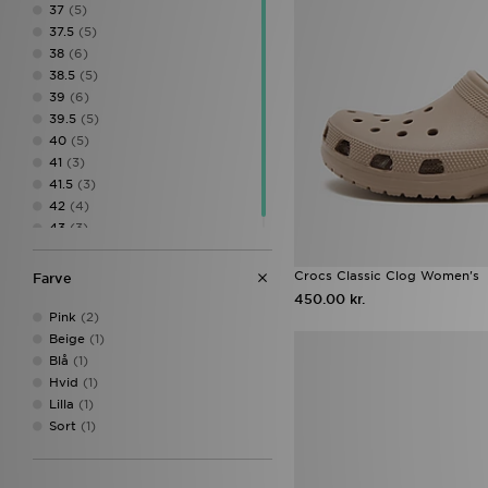
37
(5)
37.5
(5)
38
(6)
38.5
(5)
39
(6)
39.5
(5)
40
(5)
41
(3)
41.5
(3)
42
(4)
43
(3)
Crocs Classic Clog Women's
Farve
450.00 kr.
Pink
(2)
Beige
(1)
Blå
(1)
Hvid
(1)
Lilla
(1)
Sort
(1)