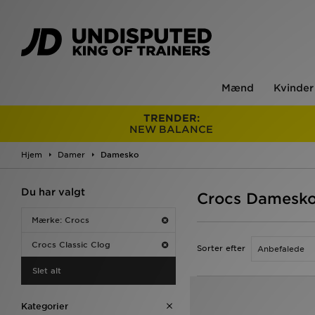
Mænd
Kvinder
TRENDER:
NEW BALANCE
Hjem
Damer
Damesko
Du har valgt
Crocs Damesko 
Mærke: Crocs
Crocs Classic Clog
Sorter efter
Slet alt
Kategorier