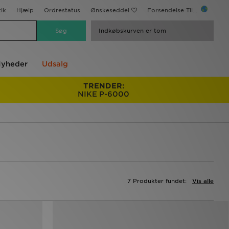
ik
Hjælp
Ordrestatus
Ønskeseddel
Forsendelse Til...
Indkøbskurven er tom
yheder
Udsalg
TRENDER:
NIKE P-6000
7 Produkter fundet:
Vis alle