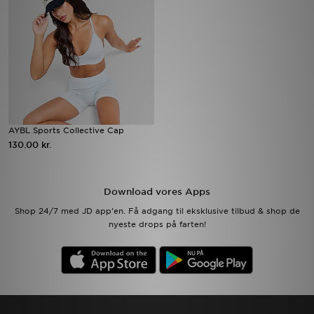
Download JD app'en
Mit JD
Mine beskeder
Hjælp & information
AYBL Sports Collective Cap
130.00 kr.
JD Blog
Download vores Apps
Shop 24/7 med JD app'en. Få adgang til eksklusive tilbud & shop de
nyeste drops på farten!