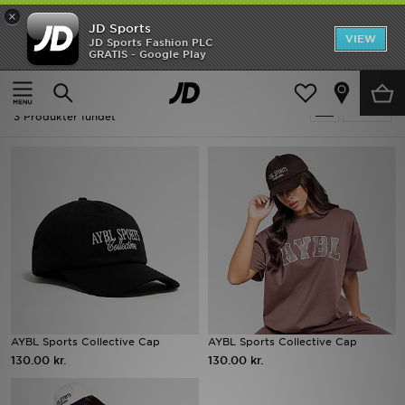
×
JD Sports
Hjem
VIEW
JD Sports Fashion PLC
GRATIS - Google Play
Hjem
Damer
Dametilbehør
Udsalg
Damer - AYBL Dametilbehør
Tilpas
Nyheder
3 Produkter fundet
Herrer
Damer
Børn
Bestsellers
Brands
AYBL Sports Collective Cap
AYBL Sports Collective Cap
130.00 kr.
130.00 kr.
Fodbold
Sport