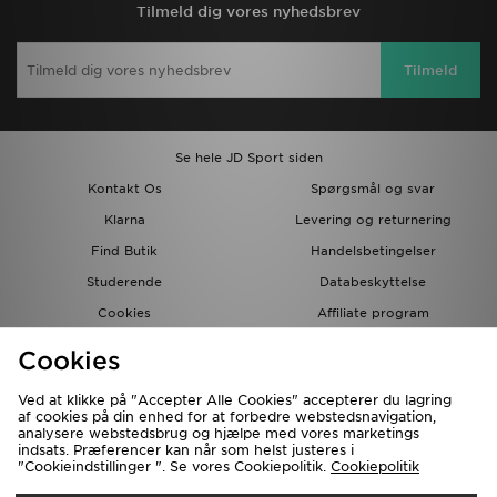
Tilmeld dig vores nyhedsbrev
Tilmeld
Se hele JD Sport siden
Kontakt Os
Spørgsmål og svar
Klarna
Levering og returnering
Find Butik
Handelsbetingelser
Studerende
Databeskyttelse
Cookies
Affiliate program
Gavekort
JD Blog
Cookies
Ved at klikke på "Accepter Alle Cookies" accepterer du lagring
af cookies på din enhed for at forbedre webstedsnavigation,
analysere webstedsbrug og hjælpe med vores marketings
indsats. Præferencer kan når som helst justeres i
"Cookieindstillinger ". Se vores Cookiepolitik.
Cookiepolitik