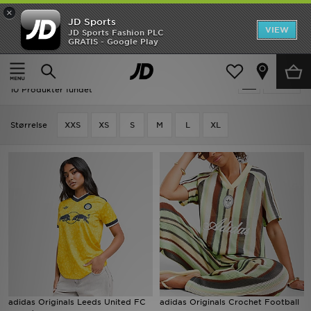
×
JD Sports
Hjem
VIEW
JD Sports Fashion PLC
GRATIS - Google Play
Hjem
Damer
Dametøj
UDSALG
Gul Dametøj - Adidas Originals
Tilpas
Nyheder
10 Produkter fundet
Herrer
Størrelse
XXS
XS
S
M
L
XL
Damer
Børn
Bestsellers
Brands
Fodbold
adidas Originals Leeds United FC
adidas Originals Crochet Football
Sport