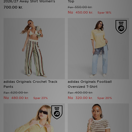
2026/27 Away Shirt Women's
Top
700.00 kr.
550.00 kr.
Før
Nu
450.00 kr.
Spar 18%
Download JD app'en
Mit JD
Mine beskeder
Hjælp & information
JD Blog
adidas Originals Crochet Track
adidas Originals Football
Pants
Oversized T-Shirt
620.00 kr.
400.00 kr.
Før
Før
Nu
Nu
480.00 kr.
320.00 kr.
Spar 23%
Spar 20%