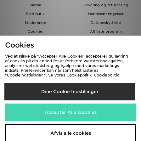
Klarna
Levering og returnering
Find Butik
Handelsbetingelser
Studerende
Databeskyttelse
Cookies
Affiliate program
Gavekort
JD Blog
Cookies
Ved at klikke på "Accepter Alle Cookies" accepterer du lagring
af cookies på din enhed for at forbedre webstedsnavigation,
analysere webstedsbrug og hjælpe med vores marketings
indsats. Præferencer kan når som helst justeres i
"Cookieindstillinger ". Se vores Cookiepolitik.
Cookiepolitik
Forsendelse Til
Dine Cookie Indstillinger
Danmark
Vi accepterer de følgende betalingsmetoder
Accepter Alle Cookies
Besøg vores samarbejdspartneres websites
www.jdplc.com
Afvis alle cookies
Copyright © 2026 JD Sports forbeholder alle rettigheder