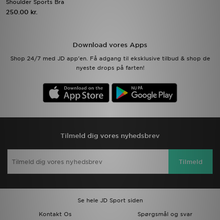
Shoulder Sports Bra
250.00 kr.
Download JD app'en
Mit JD
Download vores Apps
Shop 24/7 med JD app'en. Få adgang til eksklusive tilbud & shop de
Mine beskeder
nyeste drops på farten!
Hjælp & information
JD Blog
Tilmeld dig vores nyhedsbrev
Tilmeld
Se hele JD Sport siden
Kontakt Os
Spørgsmål og svar