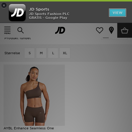
×
JD Sports
Hjem
VIEW
JD Sports Fashion PLC
GRATIS - Google Play
Hjem
Damer
Dametøj
Sports BHer & Toppe
Udsalg
Damer - Brun Sports BHer & Toppe
Tilpas
Nyheder
Produkt fundet
Herrer
Størrelse
S
M
L
XL
Damer
Børn
Bestsellers
Brands
Fodbold
AYBL Enhance Seamless One
Sport