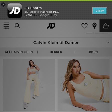
×
JD Sports
Hjem
VIEW
JD Sports Fashion PLC
GRATIS - Google Play
Hjem
Damer
Udsalg
3 Produkter fundet
Tilpas
Nyheder
Calvin Klein til Damer
Herrer
ALT CALVIN KLEIN
HERRER
BØRN
Damer
Børn
Bestsellers
Brands
Fodbold
Sport