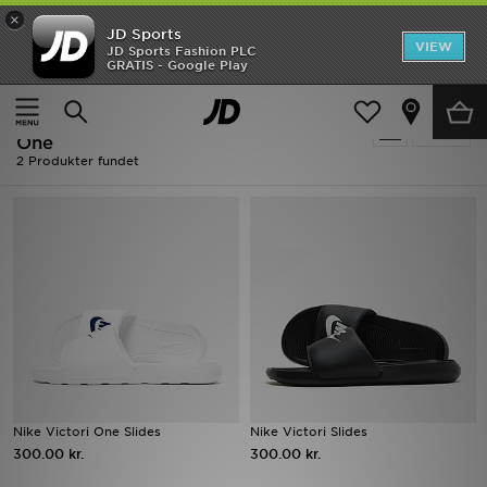
×
JD Sports
Hjem
VIEW
JD Sports Fashion PLC
GRATIS - Google Play
Hjem
Herrer
Udsalg
Herrer - Nike Sportssko - Nike Victori
Tilpas
Nyheder
One
2 Produkter fundet
Herrer
Damer
Børn
Bestsellers
Brands
Nike Victori One Slides
Nike Victori Slides
Fodbold
300.00 kr.
300.00 kr.
Sport