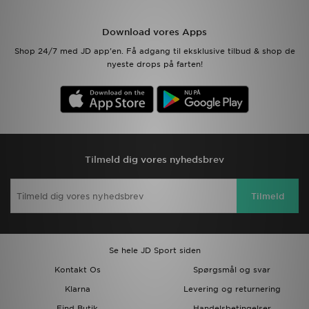
Download JD app'en
Download vores Apps
Shop 24/7 med JD app'en. Få adgang til eksklusive tilbud & shop de
Mit JD
nyeste drops på farten!
Mine beskeder
Hjælp & information
JD Blog
Tilmeld dig vores nyhedsbrev
Tilmeld
Se hele JD Sport siden
Kontakt Os
Spørgsmål og svar
Klarna
Levering og returnering
Find Butik
Handelsbetingelser