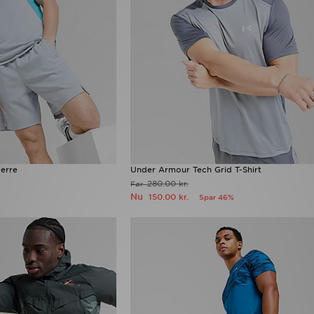
erre
Under Armour Tech Grid T-Shirt
280.00 kr.
Før
Nu
150.00 kr.
Spar 46%