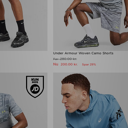
Under Armour Woven Camo Shorts
280.00 kr.
Før
Nu
200.00 kr.
Spar 29%