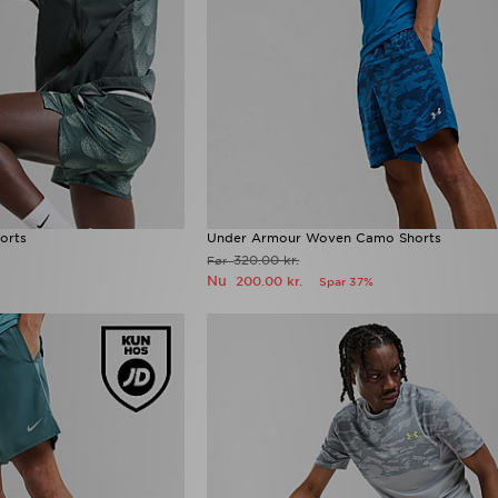
orts
Under Armour Woven Camo Shorts
320.00 kr.
Før
Nu
200.00 kr.
Spar 37%