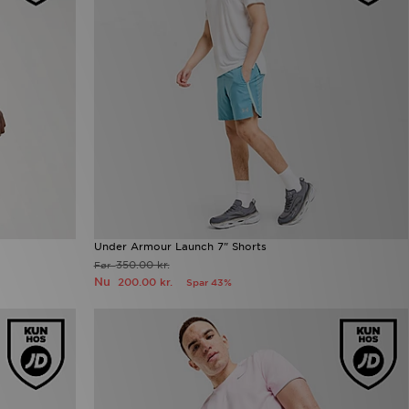
Under Armour Launch 7" Shorts
350.00 kr.
Før
Nu
200.00 kr.
Spar 43%