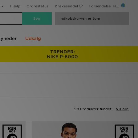
ik
Hjælp
Ordrestatus
Ønskeseddel
Forsendelse Til...
Indkøbskurven er tom
yheder
Udsalg
TRENDER:
NIKE P-6000
98 Produkter fundet:
Vis alle