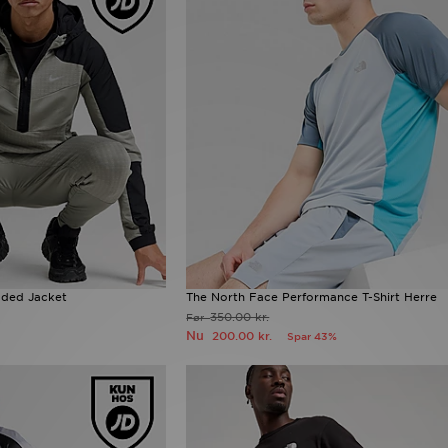
oded Jacket
The North Face Performance T-Shirt Herre
350.00 kr.
Før
Nu
200.00 kr.
Spar 43%