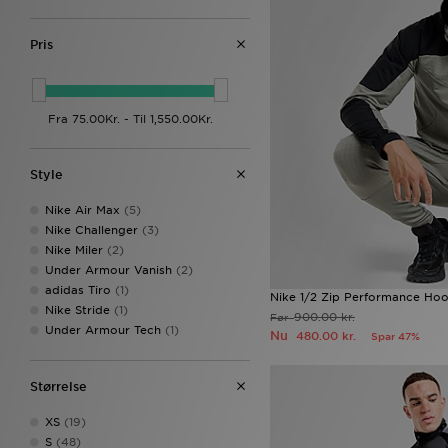
Pris
Style
Nike Air Max
(5)
Nike Challenger
(3)
Nike Miler
(2)
Under Armour Vanish
(2)
adidas Tiro
(1)
Nike 1/2 Zip Performance Ho
Nike Stride
(1)
900.00 kr.
Før
Under Armour Tech
(1)
Nu
480.00 kr.
Spar 47%
Størrelse
XS
(19)
S
(48)