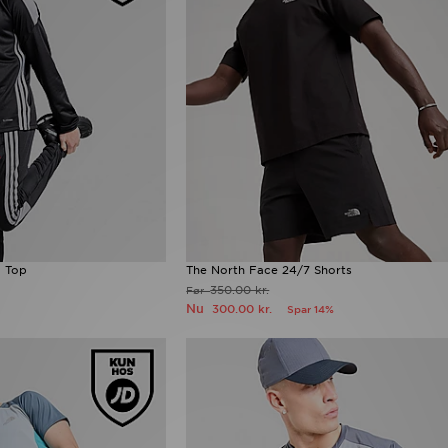
g Top
The North Face 24/7 Shorts
350.00 kr.
Før
Nu
300.00 kr.
Spar 14%