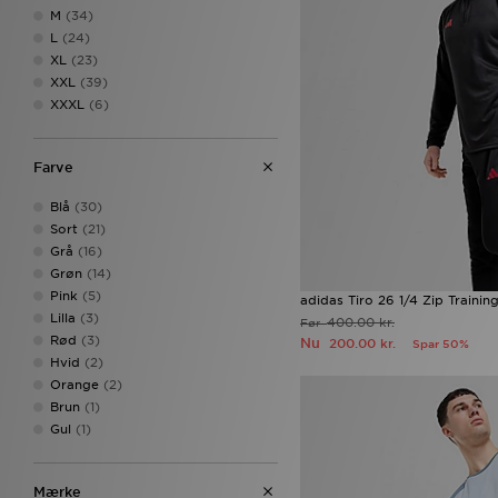
M
(34)
L
(24)
XL
(23)
XXL
(39)
XXXL
(6)
Farve
Blå
(30)
Sort
(21)
Grå
(16)
Grøn
(14)
Pink
(5)
adidas Tiro 26 1/4 Zip Trainin
Lilla
(3)
400.00 kr.
Før
Rød
(3)
Nu
200.00 kr.
Spar 50%
Hvid
(2)
Orange
(2)
Brun
(1)
Gul
(1)
Mærke