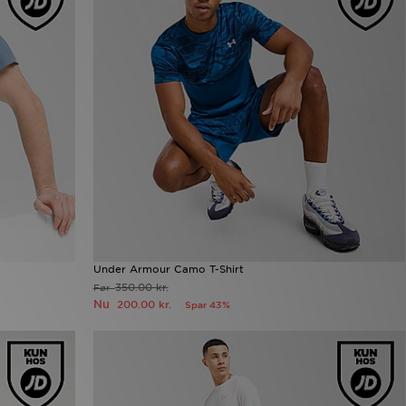
Under Armour Camo T-Shirt
350.00 kr.
Før
Nu
200.00 kr.
Spar 43%