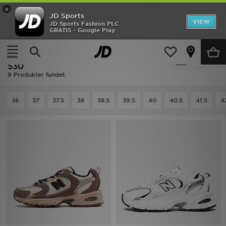
×
JD Sports
Hjem
VIEW
JD Sports Fashion PLC
GRATIS - Google Play
Hjem
Damer
Damesko
UDSALG
New Balance Damesko - New Balance
Tilpas
Nyheder
530
9 Produkter fundet
Herrer
36
37
37.5
38
38.5
39.5
40
40.5
41.5
4
Damer
Børn
Bestsellers
Brands
Fodbold
Sport