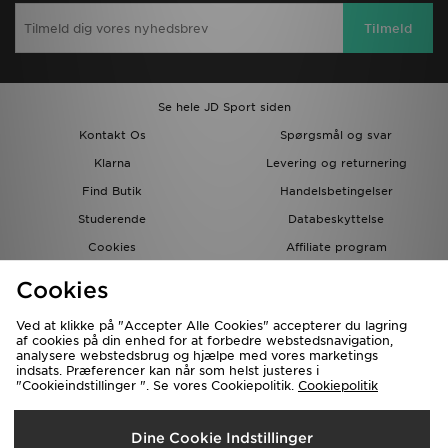
Tilmeld
Se hele JD Sport siden
Kontakt Os
Spørgsmål og svar
Klarna
Levering og returnering
Find Butik
Handelsbetingelser
Studerende
Databeskyttelse
Cookies
Affiliate program
Gavekort
JD Blog
Cookies
Ved at klikke på "Accepter Alle Cookies" accepterer du lagring
af cookies på din enhed for at forbedre webstedsnavigation,
analysere webstedsbrug og hjælpe med vores marketings
indsats. Præferencer kan når som helst justeres i
"Cookieindstillinger ". Se vores Cookiepolitik.
Cookiepolitik
Forsendelse Til
Dine Cookie Indstillinger
Danmark