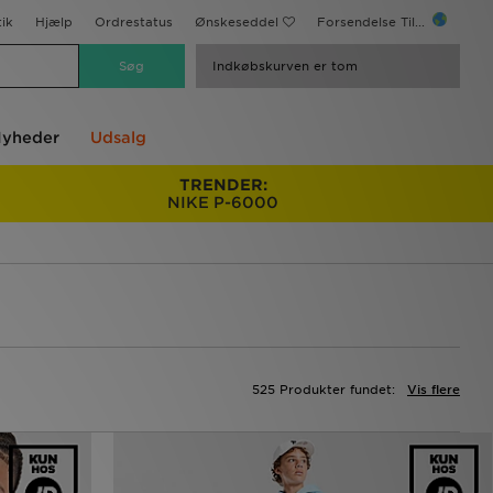
ik
Hjælp
Ordrestatus
Ønskeseddel
Forsendelse Til...
Indkøbskurven er tom
yheder
Udsalg
TRENDER:
NIKE P-6000
525 Produkter fundet:
Vis flere