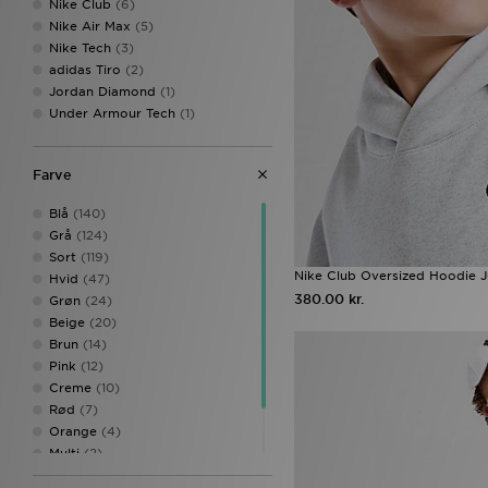
Nike Club
(6)
Nike Air Max
(5)
Nike Tech
(3)
adidas Tiro
(2)
Jordan Diamond
(1)
Under Armour Tech
(1)
Farve
Blå
(140)
Grå
(124)
Sort
(119)
Nike Club Oversized Hoodie J
Hvid
(47)
380.00 kr.
Grøn
(24)
Beige
(20)
Brun
(14)
Pink
(12)
Creme
(10)
Rød
(7)
Orange
(4)
Multi
(2)
53% Cotton
(1)