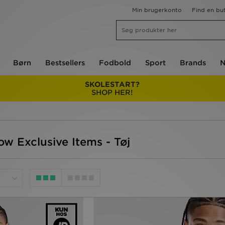
Min brugerkonto
Find en but
Børn
Bestsellers
Fodbold
Sport
Brands
N
SKOLESTART?
SHOP HER!
ow Exclusive Items - Tøj