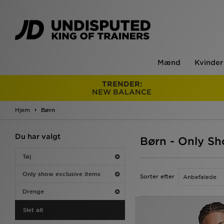
Mænd
Kvinder
TRENDER:
NEW BALANCE
Hjem
Børn
Du har valgt
Børn - Only Sh
Tøj
Only show exclusive items
Sorter efter
Drenge
Slet alt