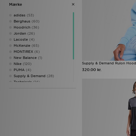
Gul
(1)
Mærke
adidas
(53)
Berghaus
(60)
Hoodrich
(36)
Jordan
(26)
Lacoste
(4)
McKenzie
(65)
MONTIREX
(6)
New Balance
(1)
Supply & Demand Rulon Hoodi
Nike
(120)
320.00 kr.
PUMA
(4)
Supply & Demand
(28)
Technicals
(14)
The North Face
(31)
Trailberg
(3)
Under Armour
(57)
Unlike Humans
(16)
Zavetti Canada
(1)