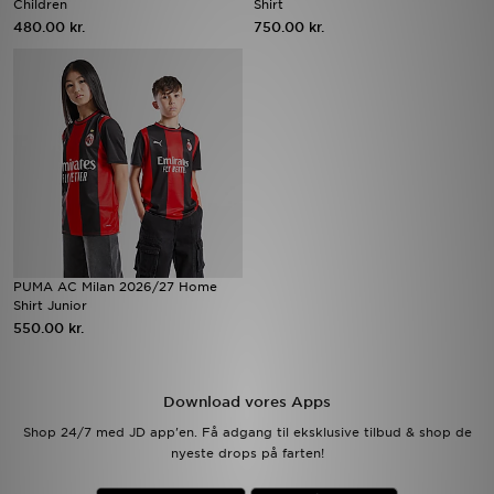
Children
Shirt
480.00 kr.
750.00 kr.
Download JD app'en
Mit JD
Mine beskeder
Hjælp & information
JD Blog
PUMA AC Milan 2026/27 Home
Shirt Junior
550.00 kr.
Download vores Apps
Shop 24/7 med JD app'en. Få adgang til eksklusive tilbud & shop de
nyeste drops på farten!