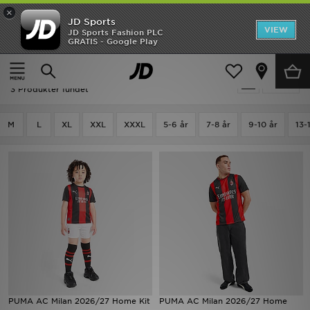
×
JD Sports
Hjem
VIEW
JD Sports Fashion PLC
GRATIS - Google Play
Hjem
Football - AC Milan
Udsalg
Football - AC Milan
Tilpas
Nyheder
3 Produkter fundet
Herrer
M
L
XL
XXL
XXXL
5-6 år
7-8 år
9-10 år
13-
Damer
Børn
Bestsellers
Brands
Fodbold
PUMA AC Milan 2026/27 Home Kit
PUMA AC Milan 2026/27 Home
Sport