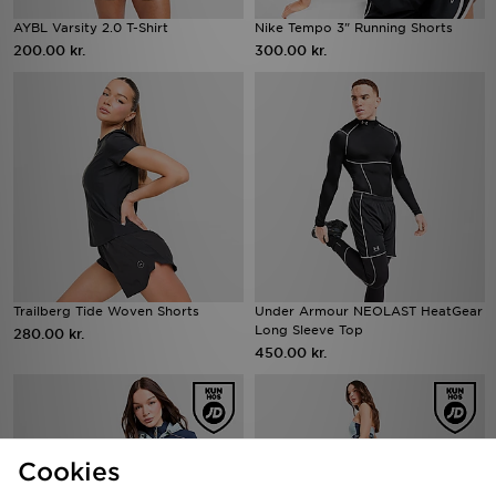
AYBL Varsity 2.0 T-Shirt
Nike Tempo 3" Running Shorts
200.00 kr.
300.00 kr.
Trailberg Tide Woven Shorts
Under Armour NEOLAST HeatGear
Long Sleeve Top
280.00 kr.
450.00 kr.
Cookies