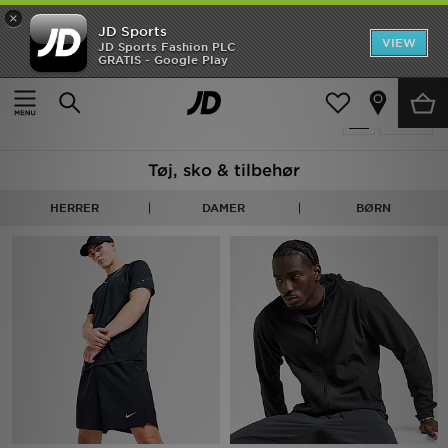
×
JD Sports
Hjem
VIEW
JD Sports Fashion PLC
GRATIS - Google Play
Hjem
Gym - Tøj
Udsalg
410 Produkter fundet
Tilpas
Nyheder
Tøj, sko & tilbehør
Herrer
HERRER
DAMER
BØRN
Damer
Børn
Bestsellers
Brands
Fodbold
Sport