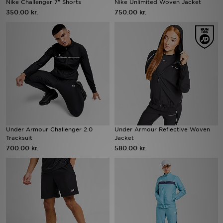
Nike Challenger 7" Shorts
Nike Unlimited Woven Jacket
350.00 kr.
750.00 kr.
Download JD app'en
Mit JD
Mine beskeder
Hjælp & information
JD Blog
Under Armour Challenger 2.0
Under Armour Reflective Woven
Tracksuit
Jacket
700.00 kr.
580.00 kr.