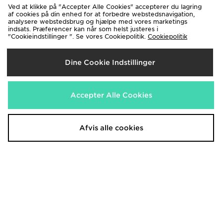
Ved at klikke på "Accepter Alle Cookies" accepterer du lagring
af cookies på din enhed for at forbedre webstedsnavigation,
analysere webstedsbrug og hjælpe med vores marketings
indsats. Præferencer kan når som helst justeres i
"Cookieindstillinger ". Se vores Cookiepolitik.
Cookiepolitik
Red Run Activewear Azure Nylon
Red Run Activewear Azure Sculpt
Track Top
Leggings
Dine Cookie Indstillinger
980.00 kr.
580.00 kr.
Accepter Alle Cookies
Afvis alle cookies
Nike Training Pro Seamless Full Zip
Nike Training Pro Seamless 5"
Top
Shorts
500.00 kr.
400.00 kr.