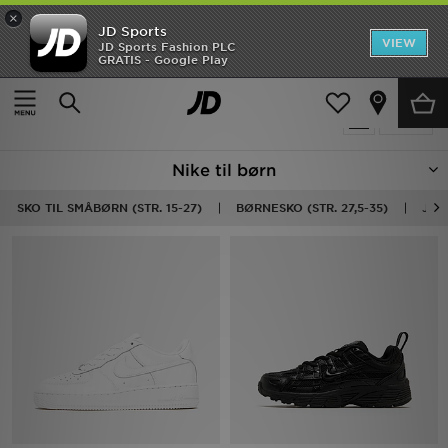
×
JD Sports
Hjem
VIEW
JD Sports Fashion PLC
GRATIS - Google Play
Hjem
Børn
Udsalg
651 Produkter fundet
Tilpas
Nyheder
Nike til børn
Herrer
SKO TIL SMÅBØRN (STR. 15-27)
BØRNESKO (STR. 27,5-35)
JUN
Damer
Børn
Bestsellers
Brands
Fodbold
Sport