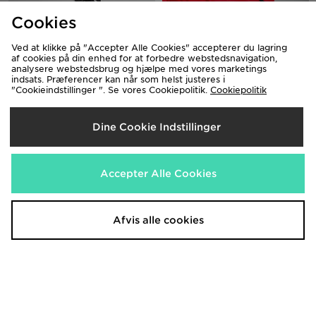
Cookies
Nike Tech Fleece Joggers Junior
Nike Tech Fleece Full Zip Hoodie
Junior
650.00 kr.
Ved at klikke på "Accepter Alle Cookies" accepterer du lagring
620.00 kr.
af cookies på din enhed for at forbedre webstedsnavigation,
analysere webstedsbrug og hjælpe med vores marketings
indsats. Præferencer kan når som helst justeres i
"Cookieindstillinger ". Se vores Cookiepolitik.
Cookiepolitik
Dine Cookie Indstillinger
Accepter Alle Cookies
Nike FC Barcelona Strike Shorts
Afvis alle cookies
Nike FC Barcelona Strike Shirt
Junior
Junior
280.00 kr.
330.00 kr.