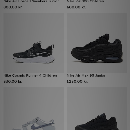
Nike Air Force 1 Sneakers Junior
Nike P-6000 Children
800.00 kr.
600.00 kr.
Download JD app'en
Mit JD
Mine beskeder
Hjælp & information
JD Blog
Nike Cosmic Runner 4 Children
Nike Air Max 95 Junior
330.00 kr.
1,250.00 kr.