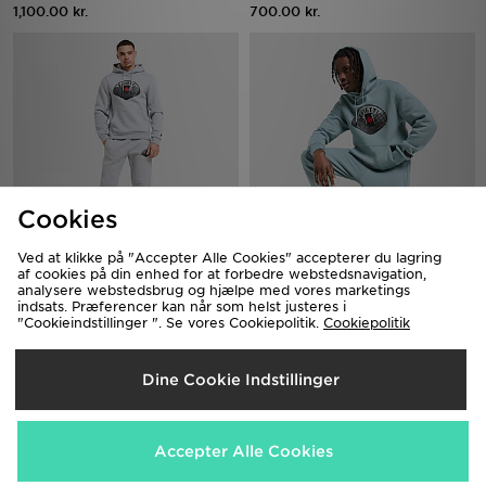
1,100.00 kr.
700.00 kr.
Cookies
Ved at klikke på "Accepter Alle Cookies" accepterer du lagring
Zavetti Canada Botticini Classic
Zavetti Canada Botticini Classic
af cookies på din enhed for at forbedre webstedsnavigation,
Tracksuit
Tracksuit
analysere webstedsbrug og hjælpe med vores marketings
indsats. Præferencer kan når som helst justeres i
980.00 kr.
980.00 kr.
"Cookieindstillinger ". Se vores Cookiepolitik.
Cookiepolitik
Dine Cookie Indstillinger
Accepter Alle Cookies