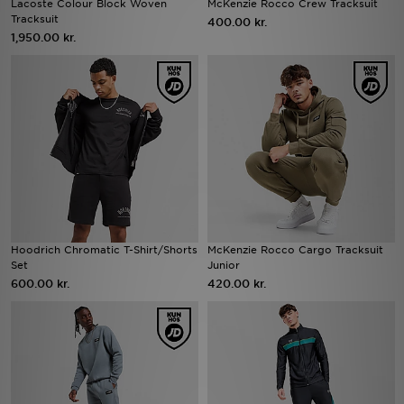
Lacoste Colour Block Woven
McKenzie Rocco Crew Tracksuit
Tracksuit
400.00 kr.
1,950.00 kr.
Download JD app'en
Mit JD
Mine beskeder
Hjælp & information
JD Blog
Hoodrich Chromatic T-Shirt/Shorts
McKenzie Rocco Cargo Tracksuit
Set
Junior
600.00 kr.
420.00 kr.