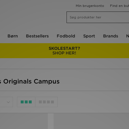
Min brugerkonto
Find en but
Børn
Bestsellers
Fodbold
Sport
Brands
N
SKOLESTART?
SHOP HER!
s Originals Campus