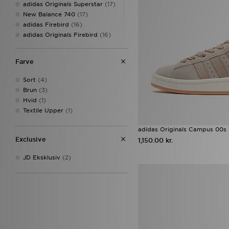
adidas Originals Superstar
(17)
New Balance 740
(17)
adidas Firebird
(16)
adidas Originals Firebird
(16)
On Running Cloudtilt
(16)
Salomon XT-6
(15)
Farve
Adidas Crochet
(14)
adidas Originals Samba
(13)
Sort
(4)
Converse All Star Hi
(12)
Brun
(3)
New Balance 9060
(12)
Hvid
(1)
Nike Air Max
(12)
Textile Upper
(1)
Nike P-6000
(12)
Nike Vomero
(12)
adidas Originals Campus 00
Puma Speedcat
(12)
Exclusive
1,150.00 kr.
Sophia and Cinzia's Favourites
(12)
JD Eksklusiv
(2)
adidas Originals Campus 00s
(11)
adidas Womens
(11)
Birkenstock Arizona
(11)
adidas Originals Samba OG
(10)
ASICS GEL-1130
(10)