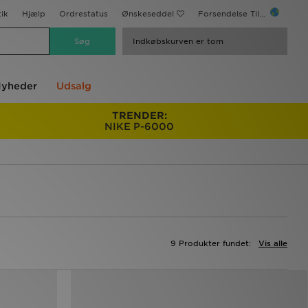
ik
Hjælp
Ordrestatus
Ønskeseddel
Forsendelse Til...
Indkøbskurven er tom
yheder
Udsalg
TRENDER:
NIKE P-6000
9 Produkter fundet:
Vis alle