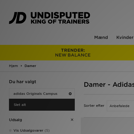
Mænd
Kvinder
TRENDER:
NEW BALANCE
Hjem
Damer
Du har valgt
Damer - Adida
adidas Originals Campus
Slet alt
Sorter efter
Udsalg
Vis Udsalgsvarer
(5)