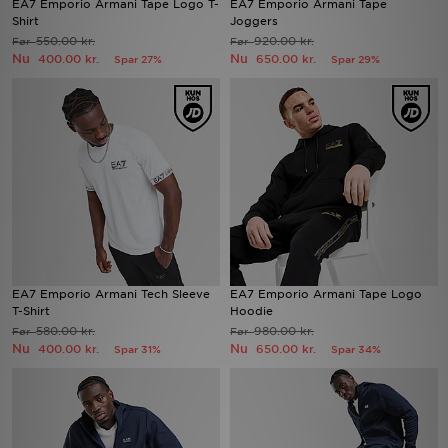
EA7 Emporio Armani Tape Logo T-
EA7 Emporio Armani Tape
Shirt
Joggers
550.00 kr.
920.00 kr.
Før
Før
Download JD app'en
Nu
Nu
400.00 kr.
650.00 kr.
Spar 27%
Spar 29%
Mit JD
Mine beskeder
Hjælp & information
JD Blog
EA7 Emporio Armani Tech Sleeve
EA7 Emporio Armani Tape Logo
T-Shirt
Hoodie
580.00 kr.
980.00 kr.
Før
Før
Nu
Nu
400.00 kr.
650.00 kr.
Spar 31%
Spar 34%