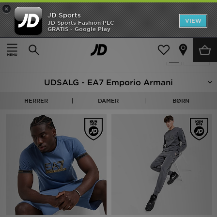
×
JD Sports
Hjem
VIEW
JD Sports Fashion PLC
GRATIS - Google Play
Hjem
Udsalg | EA7 Emporio Armani
Udsalg
57 Produkter fundet
Tilpas
Nyheder
UDSALG - EA7 Emporio Armani
Herrer
HERRER
DAMER
BØRN
Damer
Børn
Bestsellers
Brands
Fodbold
Sport