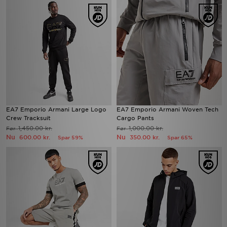
EA7 Emporio Armani Large Logo
EA7 Emporio Armani Woven Tech
Crew Tracksuit
Cargo Pants
1,450.00 kr.
1,000.00 kr.
Før
Før
Nu
Nu
600.00 kr.
350.00 kr.
Spar 59%
Spar 65%