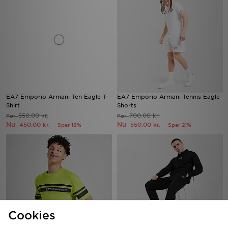
EA7 Emporio Armani Ten Eagle T-
EA7 Emporio Armani Tennis Eagle
Shirt
Shorts
550.00 kr.
700.00 kr.
Før
Før
Nu
Nu
450.00 kr.
550.00 kr.
Spar 18%
Spar 21%
Cookies