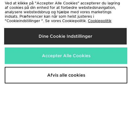
Ved at klikke på "Accepter Alle Cookies" accepterer du lagring
af cookies på din enhed for at forbedre webstedsnavigation,
EA7 Emporio Armani Linear Logo
EA7 Emporio Armani Overhead
analysere webstedsbrug og hjælpe med vores marketings
T-Shirt Junior
Centre Logo Tracksuit
indsats. Præferencer kan når som helst justeres i
450.00 kr.
1,500.00 kr.
Før
"Cookieindstillinger ". Se vores Cookiepolitik.
Før
Cookiepolitik
Nu
Nu
250.00 kr.
1,050.00 kr.
Spar 44%
Spar 30%
Dine Cookie Indstillinger
Accepter Alle Cookies
Afvis alle cookies
EA7 Emporio Armani Text Logo
EA7 Emporio Armani Fade Logo
Swim Shorts
Crew Sweatshirt
550.00 kr.
1,000.00 kr.
Før
Før
Nu
Nu
300.00 kr.
450.00 kr.
Spar 45%
Spar 55%