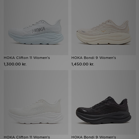
Download JD app'en
Mit JD
Mine beskeder
Hjælp & information
HOKA Clifton 11 Women's
HOKA Bondi 9 Women's
1,300.00 kr.
1,450.00 kr.
JD Blog
HOKA Clifton 11 Women's
HOKA Bondi 9 Women's