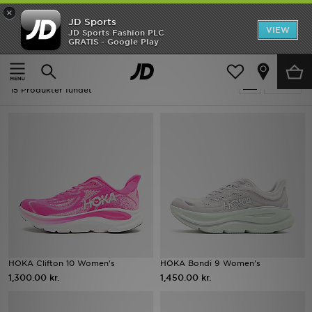
×
JD Sports
Hjem
VIEW
JD Sports Fashion PLC
GRATIS - Google Play
Hjem
Damer
Udsalg
Damer - HOKA
Tilpas
Nyheder
15 Produkter fundet
Herrer
Damer
Børn
Bestsellers
Brands
HOKA Clifton 10 Women's
HOKA Bondi 9 Women's
1,300.00 kr.
1,450.00 kr.
Fodbold
Sport