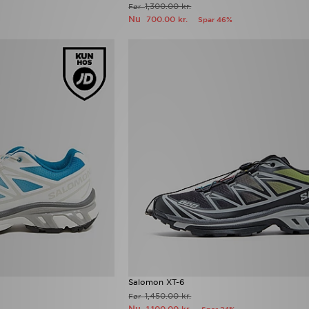
1,300.00 kr.
Før
Nu
700.00 kr.
Spar 46%
Salomon XT-6
1,450.00 kr.
Før
Nu