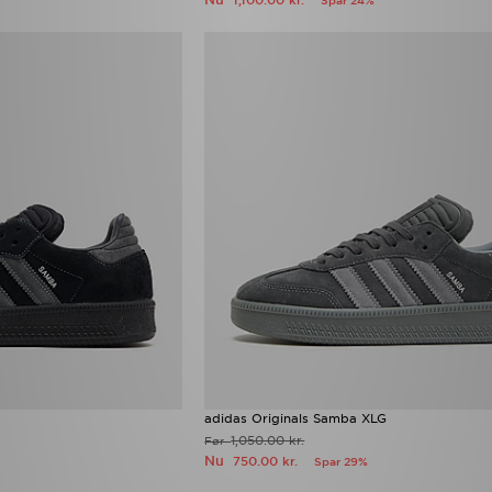
1,100.00 kr.
Spar 24%
adidas Originals Samba XLG
1,050.00 kr.
Før
Nu
750.00 kr.
Spar 29%