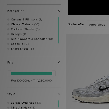
Kategorier
Canvas & Plimsolls
(1)
Classic Trainers
(10)
Sorter efter
Fodbold Støvler
(5)
Hi-Tops
(1)
Klip-Klappere & Sandaler
(10)
Løbesko
(9)
Skate Shoes
(6)
Støvler & Sko
(9)
Trainers
(258)
Pris
Style
adidas Originals
(43)
Nike Air Max
(18)