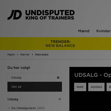
Mænd
Kvinder
TRENDER:
NEW BALANCE
Hjem
Herrer
Herresko
Du har valgt
UDSALG - Op 
Udsalg
Slet alt
NIKE
ADIDAS
Udsalg
Vis Udsalgsvarer
(295)