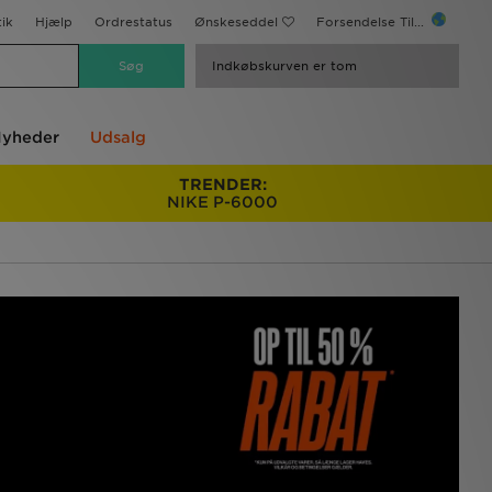
ik
Hjælp
Ordrestatus
Ønskeseddel
Forsendelse Til...
Indkøbskurven er tom
yheder
Udsalg
TRENDER:
NIKE P-6000