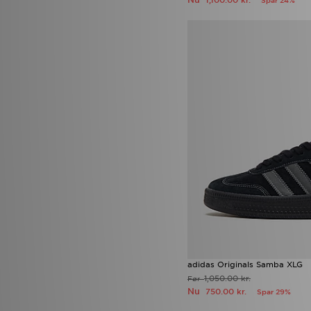
1,100.00 kr.
Spar 24%
adidas Originals Italia
(1)
adidas Originals Italia 70
(1)
adidas Originals SL
(1)
adidas Originals Tennis Luxe
(1)
adidas Originals ZX
(1)
Adidas Originals ZX 750
(1)
adidas Palos Hills 100T
(1)
Air Jordan 6 Infrared Salesman
(1)
AJ6 Infrared Salesman
(1)
ASICS GEL-KAYANO
(1)
Birkenstock Arizona
(1)
Converse Chuck Taylor All Star
(1)
Hoka Bondi
(1)
HOKA Clifton
(1)
HOKA Clifton 10
(1)
Jordan 4
(1)
Jordan 4 Cavestone
(1)
adidas Originals Samba XLG
Jordan 4 Retro
(1)
1,050.00 kr.
Før
Lacoste Carnaby
(1)
Nu
750.00 kr.
Spar 29%
Lacoste Powercourt
(1)
New Balance M1000
(1)