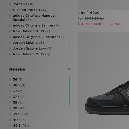
Jordan 1
(11)
Nike Air Force 1
(10)
Nike P-6000
adidas Originals Handball
1,000.00 kr.
Før
Spezial
(7)
Nu
750.00 kr.
Spar 25%
adidas Originals Samba
(7)
New Balance 1000
(7)
adidas Originals Superstar
(6)
Jordan Spizike
(6)
Jordan Spizike Low
(6)
New Balance 1906
(6)
Nike Air Max 90
(6)
adidas Originals Campus
(5)
Størrelse
adidas Originals Climacool
(5)
ASICS GEL-NYC
(5)
36
(1)
Fila Cress
(5)
36.5
(1)
Jordan 1 Low
(5)
37
(1)
Nike Air
(5)
37.5
(2)
Nike Shox
(5)
38
(1)
Reebok Classic
(5)
39
(45)
Salomon XT-6
(5)
39.5
(32)
adidas Originals SL 72
(4)
40
(46)
Jordan 1 Mid
(4)
40.5
(101)
New Balance 740
(4)