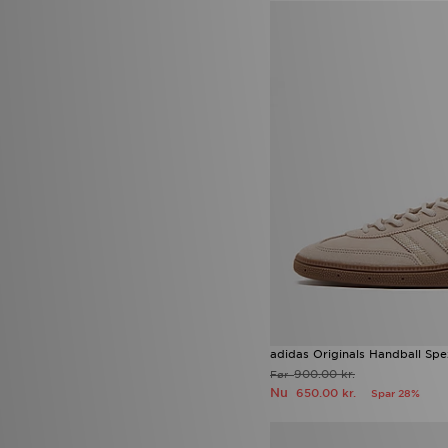
Nike Air Force 1 '07
(1)
Nike Air Force 1 Low
(1)
Nike Air Max Dn8
(1)
Nike Dunk Low
(1)
Nike Pegasus
(1)
Nike Phantom
(1)
Nike Phoenix
(1)
Nike React Vision
(1)
Nike Shox Ride 2
(1)
Nike V5 RNR
(1)
Nike Vomero Plus
(1)
Nike Zoom Vomero
(1)
Puma Easy Rider
(1)
Puma Speedcat
(1)
Reebok Classic Leather
(1)
Salomon XT-6 Expanse
(1)
Vans Knu Skool
(1)
adidas Originals Handball Spe
900.00 kr.
Før
Nu
650.00 kr.
Spar 28%