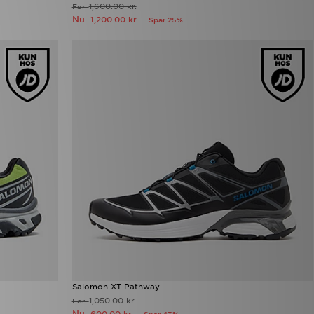
1,600.00 kr.
Før
Nu
1,200.00 kr.
Spar 25%
Salomon XT-Pathway
1,050.00 kr.
Før
Nu