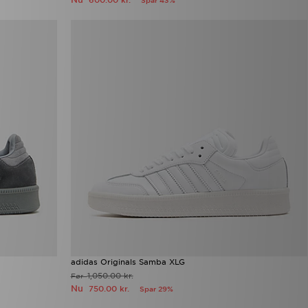
600.00 kr.
Spar 43%
adidas Originals Samba XLG
1,050.00 kr.
Før
Nu
750.00 kr.
Spar 29%