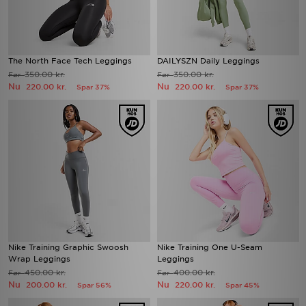
The North Face Tech Leggings
DAILYSZN Daily Leggings
350.00 kr.
350.00 kr.
Før
Før
Nu
Nu
220.00 kr.
220.00 kr.
Spar 37%
Spar 37%
Nike Training Graphic Swoosh
Nike Training One U-Seam
Wrap Leggings
Leggings
450.00 kr.
400.00 kr.
Før
Før
Nu
Nu
200.00 kr.
220.00 kr.
Spar 56%
Spar 45%