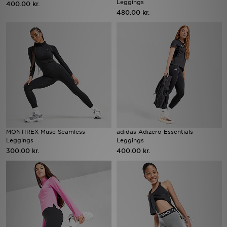
Leggings
400.00 kr.
480.00 kr.
Download JD app'en
Mit JD
Mine beskeder
Hjælp & information
JD Blog
MONTIREX Muse Seamless
adidas Adizero Essentials
Leggings
Leggings
300.00 kr.
400.00 kr.