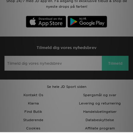
Shop 24/7 med JD app'en. Få adgang til eksklusive tilbud & shop de
nyeste drops på farten!
Tilmeld dig vores nyhedsbrev
Tilmeld
Se hele JD Sport siden
Kontakt Os
Spørgsmål og svar
Klarna
Levering og returnering
Find Butik
Handelsbetingelser
Studerende
Databeskyttelse
Cookies
Affiliate program