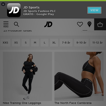
×
JD Sports
Hjem
VIEW
JD Sports Fashion PLC
GRATIS - Google Play
Hjem
Løb - Leggings
Udsalg
Løb - Leggings
Tilpas
Nyheder
23 Produkter fundet
Herrer
XXS
XS
S
M
L
XL
7-8 år
9-10 år
11-12 år
Damer
Børn
Bestsellers
Brands
Fodbold
Nike Training One Leggings
The North Face Cambrena
Sport