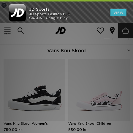
×
JD Sports
Hjem
VIEW
JD Sports Fashion PLC
GRATIS - Google Play
Hjem
Vans Knu Skool
Udsalg
10 Produkter fundet
Tilpas
Nyheder
Vans Knu Skool
Herrer
Damer
Børn
Bestsellers
Brands
Fodbold
Vans Knu Skool Women's
Vans Knu Skool Children
750.00 kr.
550.00 kr.
Sport