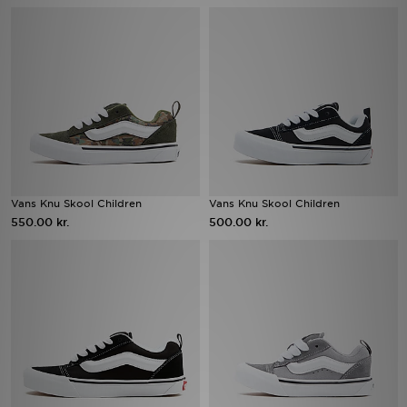
Download JD app'en
Mit JD
Mine beskeder
Hjælp & information
Vans Knu Skool Children
Vans Knu Skool Children
JD Blog
550.00 kr.
500.00 kr.