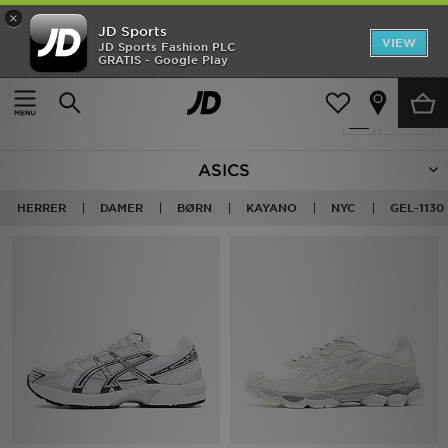
×
JD Sports
Hjem
VIEW
JD Sports Fashion PLC
GRATIS - Google Play
Hjem
ASICS
Udsalg
216 Produkter fundet
Tilpas
Nyheder
ASICS
Herrer
HERRER
DAMER
BØRN
KAYANO
NYC
GEL-1130
Damer
Børn
Bestsellers
Brands
Fodbold
Sport