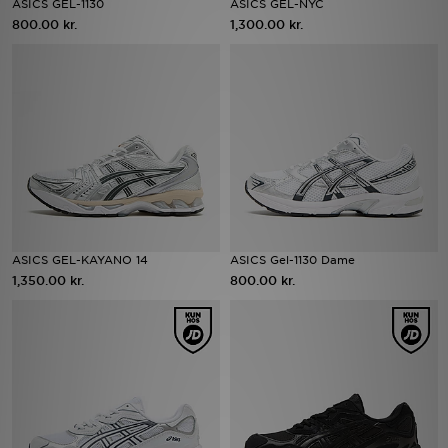
ASICS GEL-1130
ASICS GEL-NYC
800.00 kr.
1,300.00 kr.
Download JD app'en
Mit JD
Mine beskeder
Hjælp & information
JD Blog
ASICS GEL-KAYANO 14
ASICS Gel-1130 Dame
1,350.00 kr.
800.00 kr.