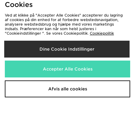
ASICS Icon Track Pants
ASICS Core Colour Block T-Shirt
Cookies
500.00 kr.
250.00 kr.
Ved at klikke på "Accepter Alle Cookies" accepterer du lagring
af cookies på din enhed for at forbedre webstedsnavigation,
analysere webstedsbrug og hjælpe med vores marketings
indsats. Præferencer kan når som helst justeres i
"Cookieindstillinger ". Se vores Cookiepolitik.
Cookiepolitik
Dine Cookie Indstillinger
Accepter Alle Cookies
ASICS Core Colour Block 7" Shorts
ASICS Core T-Shirt
300.00 kr.
200.00 kr.
Afvis alle cookies