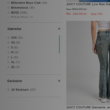
Billionaire Boys Club
(10)
JUICY COUTURE Low Rise Di
Birkenstock
(31)
800.00 kr.
Før
BOSS
(106)
Nu
220.00 kr.
Spar 72%
Calvin Klein
(4)
Calvin Klein Underwear
(38)
Celtic Retro
(2)
Størrelse
Champion
(14)
Clarks Originals
(7)
XXS
(12)
Columbia
(35)
XS
(9)
Converse
(94)
S
(6)
Crep Protect
(33)
M
(5)
Crocs
(103)
L
(6)
DAILYSZN
(50)
XL
(7)
DC Shoes
(13)
32
(3)
Dickies
(11)
34
(3)
Dirty London
(1)
38
(5)
Exclusive
Dr. Martens
(9)
40
(8)
EA7 Emporio Armani
(112)
42
(7)
JD Eksklusiv
(27)
Eastpak
(5)
9-10 år
(1)
Ed Hardy
(34)
16
(4)
Ellesse
(3)
Emporio Armani EA7
(1)
JUICY COUTURE Diamante Je