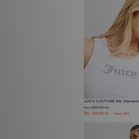
Unlike Humans
(221)
Valentino
(7)
Vans
(81)
Venum
(4)
Von Dutch
(28)
Zavetti Canada
(43)
JUICY COUTURE Rib Diamant
280.00 kr.
Før
Nu
150.00 kr.
Spar 46%