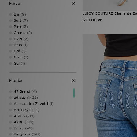
Farve
Traeningstroejer
(1)
Træningsbukser
(1)
JUICY COUTURE Diamante Bab
Blå
(9)
Træningsdragter
(1)
320.00 kr.
Sort
(7)
Pink
(3)
Creme
(2)
Hvid
(2)
Brun
(1)
Grå
(1)
Grøn
(1)
Gul
(1)
Mærke
47 Brand
(4)
adidas
(1422)
Alessandro Zavetti
(1)
Arc'teryx
(24)
ASICS
(218)
AYBL
(108)
Belier
(42)
Berghaus
(197)