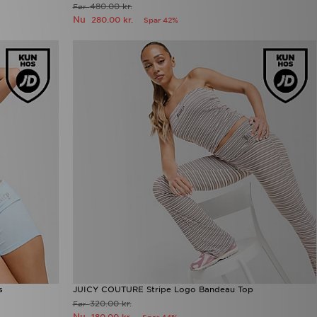
480.00 kr.
Før
Nu
280.00 kr.
Spar 42%
s
JUICY COUTURE Stripe Logo Bandeau Top
320.00 kr.
Før
Nu