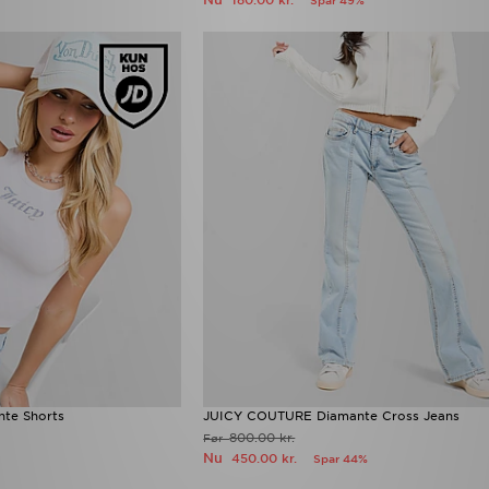
180.00 kr.
Spar 49%
te Shorts
JUICY COUTURE Diamante Cross Jeans
800.00 kr.
Før
Nu
450.00 kr.
Spar 44%