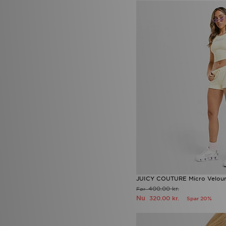
Rascal
(3)
Red Run Activewear
(27)
Reebok
(123)
Reprimo
(90)
Salomon
(54)
Saucony
(51)
Score Draw
(35)
Sergio Tacchini
(2)
SikSilk
(2)
Smoke Rise
(1)
Sof Sole
(6)
Speedo
(8)
Stanley
(58)
Supply & Demand
(180)
Technicals
(77)
The North Face
(325)
Timberland
(17)
Tommy Hilfiger
(10)
JUICY COUTURE Micro Velour
Trailberg
(123)
400.00 kr.
Før
True Religion
(19)
Nu
320.00 kr.
Spar 20%
UGG
(68)
Umbro
(8)
Under Armour
(395)