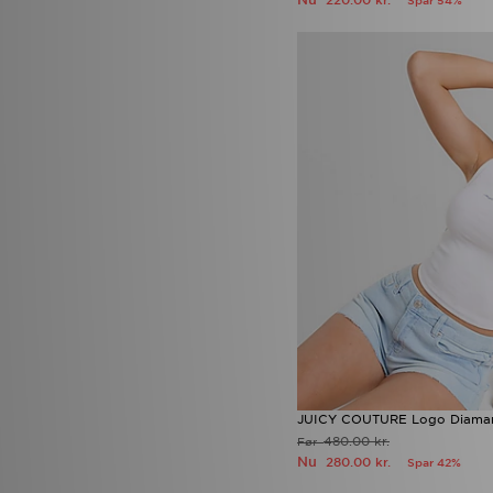
220.00 kr.
Spar 54%
Mallet LDN
(18)
Marshall Artist
(1)
McKenzie
(303)
MERCIER
(9)
Merrell
(11)
mnml
(9)
MONTIREX
(271)
Nanny State
(1)
Napapijri
(84)
New Balance
(438)
New Era
(98)
Nicce
(8)
Nike
(2011)
NY CONCEPT
(1)
Official Team
(3)
On Running
(176)
Owala
(2)
PE Nation
(1)
Penfield
(1)
JUICY COUTURE Logo Diaman
Pink Soda Sport
(25)
480.00 kr.
Før
Polo Ralph Lauren
(16)
Nu
280.00 kr.
Spar 42%
PUMA
(181)