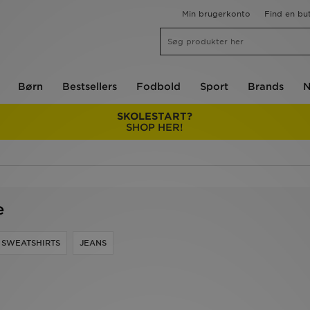
Min brugerkonto
Find en but
Børn
Bestsellers
Fodbold
Sport
Brands
N
SKOLESTART?
SHOP HER!
e
SWEATSHIRTS
JEANS