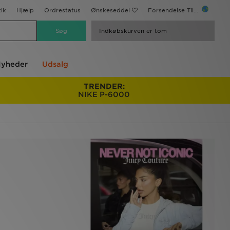
ik
Hjælp
Ordrestatus
Ønskeseddel
Forsendelse Til...
Indkøbskurven er tom
yheder
Udsalg
TRENDER:
NIKE P-6000