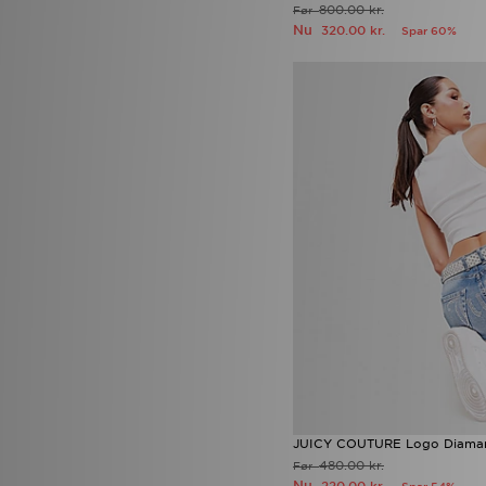
Fila
(127)
800.00 kr.
Før
Forever Collectables
(1)
Nu
320.00 kr.
Spar 60%
Fred Perry
(73)
Goorin Bros
(9)
GRIID
(17)
Gym King
(1)
Havaianas
(30)
HOKA
(54)
Hoodrich
(243)
Hummel
(9)
ICECREAM
(6)
ILLUSIVE LONDON
(2)
JD
(1)
John Hatter & Co
(3)
Jordan
(319)
JUICY COUTURE
(27)
Kickers
(5)
Lacoste
(127)
Le Coq Sportif
(3)
LEVI'S
(47)
Lorenzo
(42)
JUICY COUTURE Logo Diaman
Lyle & Scott
(1)
480.00 kr.
Før
Macron
(2)
Nu