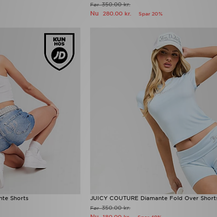
350.00 kr.
Før
Nu
280.00 kr.
Spar 20%
te Shorts
JUICY COUTURE Diamante Fold Over Short
350.00 kr.
Før
Nu