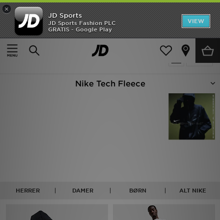
×
JD Sports
Hjem
VIEW
JD Sports Fashion PLC
GRATIS - Google Play
Hjem
Nike Tech
Udsalg
52 Produkter fundet
Tilpas
Nyheder
Nike Tech Fleece
Herrer
Damer
Børn
Bestsellers
Brands
HERRER
DAMER
BØRN
ALT NIKE
Fodbold
Sport