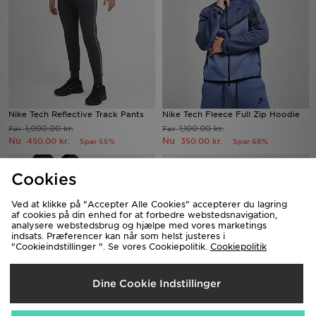
Nike Tech Reflective Track Pants
Nike Tech Fleece Full Zip Hoodie
1,000.00 kr.
1,100.00 kr.
Før
Før
Nu
Nu
450.00 kr.
350.00 kr.
Spar 55%
Spar 68%
Cookies
Ved at klikke på "Accepter Alle Cookies" accepterer du lagring
af cookies på din enhed for at forbedre webstedsnavigation,
analysere webstedsbrug og hjælpe med vores marketings
indsats. Præferencer kan når som helst justeres i
"Cookieindstillinger ". Se vores Cookiepolitik.
Cookiepolitik
Dine Cookie Indstillinger
Nike Tech Fleece Joggers
Nike Tech Mix Joggers