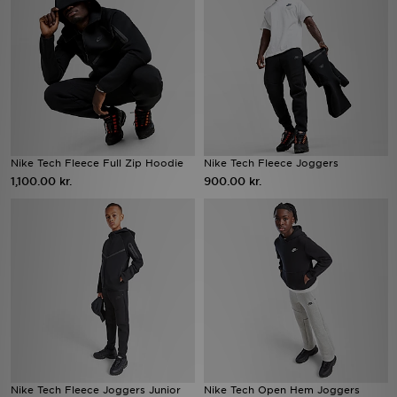
Download JD app'en
Mit JD
Mine beskeder
Hjælp & information
Nike Tech Fleece Full Zip Hoodie
Nike Tech Fleece Joggers
1,100.00 kr.
900.00 kr.
JD Blog
Nike Tech Fleece Joggers Junior
Nike Tech Open Hem Joggers