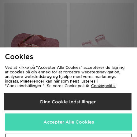
Cookies
Ved at klikke på "Accepter Alle Cookies" accepterer du lagring
Havaianas Brazil Logo Flip Flops
Crocs Saturday Enamel Buckle
af cookies på din enhed for at forbedre webstedsnavigation,
Women's
Sandal Women's
analysere webstedsbrug og hjælpe med vores marketings
250.00 kr.
300.00 kr.
indsats. Præferencer kan når som helst justeres i
"Cookieindstillinger ". Se vores Cookiepolitik.
Cookiepolitik
Dine Cookie Indstillinger
Accepter Alle Cookies