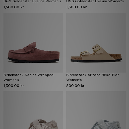
UGG Goldenstar Evelina Women's
UGG Goldenstar Evelina Women's
1,500.00 kr.
1,500.00 kr.
Download JD app'en
Mit JD
Mine beskeder
Hjælp & information
JD Blog
Birkenstock Naples Wrapped
Birkenstock Arizona Birko-Flor
Women's
Women's
1,300.00 kr.
800.00 kr.