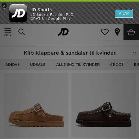
×
JD Sports
Hjem
VIEW
JD Sports Fashion PLC
GRATIS - Google Play
Hjem
Damer
Damesko
Klip-Klappere & Sandaler
Udsalg
100 Produkter fundet
Tilpas
Nyheder
Klip-klappere & sandaler til kvinder
Herrer
ADIDAS
UDSALG
ALLE SKO TIL KVINDER
CROCS
BI
Damer
Børn
Bestsellers
Brands
Fodbold
Sport