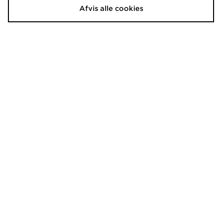
Afvis alle cookies
Havaianas Slim Logo Metallic Flip
UGG Goldenglow Toggle Women's
Flops Women's
950.00 kr.
250.00 kr.
Havaianas Square Fusion Flip
Crocs Classic Clog Women's
Flops Women's
450.00 kr.
300.00 kr.