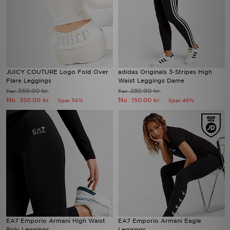
JUICY COUTURE Logo Fold Over
adidas Originals 3-Stripes High
Flare Leggings
Waist Leggings Dame
550.00 kr.
280.00 kr.
Før
Før
Nu
Nu
350.00 kr.
150.00 kr.
Spar 36%
Spar 46%
EA7 Emporio Armani High Waist
EA7 Emporio Armani Eagle
Poly Leggings
Leggings