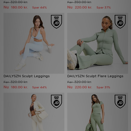
320.00 kr.
350.00 kr.
Før
Før
Nu
Nu
180.00 kr.
220.00 kr.
Spar 44%
Spar 37%
Download JD app'en
Mit JD
Mine beskeder
Hjælp & information
JD Blog
DAILYSZN Sculpt Leggings
DAILYSZN Sculpt Flare Leggings
320.00 kr.
320.00 kr.
Før
Før
Nu
Nu
180.00 kr.
220.00 kr.
Spar 44%
Spar 31%