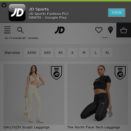
×
JD Sports
Hjem
VIEW
JD Sports Fashion PLC
GRATIS - Google Play
Hjem
Damer
Dametøj
Leggings
UDSALG
Udsalg | Damer - Leggings
Tilpas
Nyheder
18 Produkter fundet
Herrer
Størrelse
XXXS
XXS
XS
S
M
L
XL
Damer
Børn
Bestsellers
Brands
Fodbold
DAILYSZN Sculpt Leggings
The North Face Tech Leggings
Sport