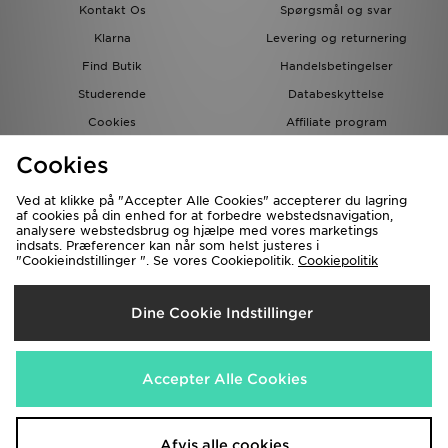
Kontakt Os
Spørgsmål og svar
Klarna
Levering og returnering
Find Butik
Handelsbetingelser
Studerende
Databeskyttelse
Cookies
Affiliate program
Gavekort
JD Blog
Cookies
Ved at klikke på "Accepter Alle Cookies" accepterer du lagring
af cookies på din enhed for at forbedre webstedsnavigation,
analysere webstedsbrug og hjælpe med vores marketings
indsats. Præferencer kan når som helst justeres i
"Cookieindstillinger ". Se vores Cookiepolitik.
Cookiepolitik
Forsendelse Til
Dine Cookie Indstillinger
Danmark
Vi accepterer de følgende betalingsmetoder
Accepter Alle Cookies
Besøg vores samarbejdspartneres websites
www.jdplc.com
Afvis alle cookies