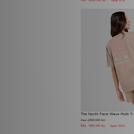
200.00 kr.
Spar 41%
Pink Soda Sport
(12)
PUMA
(45)
Red Run Activewear
(4)
Reebok
(96)
Salomon
(12)
Saucony
(3)
Score Draw
(3)
SikSilk
(2)
Smoke Rise
(2)
Stanley
(3)
Supply & Demand
(71)
Technicals
(14)
The North Face
(150)
Timberland
(9)
Tommy Hilfiger
(2)
Trailberg
(5)
True Religion
(2)
UGG
(14)
Umbro
(1)
The North Face Wave Multi T-
Under Armour
(188)
280.00 kr.
Før
Unlike Humans
(104)
Nu
180.00 kr.
Spar 36%
Vans
(36)