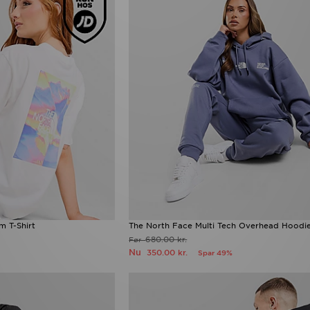
m T-Shirt
The North Face Multi Tech Overhead Hoodi
680.00 kr.
Før
Nu
350.00 kr.
Spar 49%