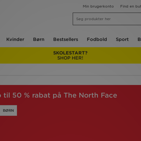
Min brugerkonto
Find en but
Kvinder
Børn
Bestsellers
Fodbold
Sport
B
SKOLESTART?
SHOP HER!
til 50 % rabat på The North Face
BØRN