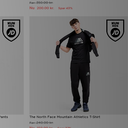
350.00 kr.
Før
Nu
200.00 kr.
Spar 43%
Pants
The North Face Mountain Athletics T-Shirt
240.00 kr.
Før
Nu