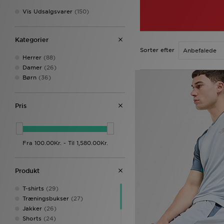
Vis Udsalgsvarer
(150)
Kategorier
Sorter efter
Herrer
(88)
Damer
(26)
Børn
(36)
Pris
Produkt
T-shirts
(29)
Træningsbukser
(27)
Jakker
(26)
Shorts
(24)