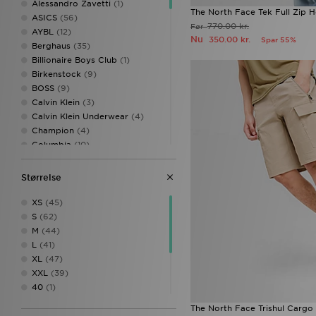
Alessandro Zavetti
(1)
The North Face Tek Full Zip 
ASICS
(56)
770.00 kr.
Før
AYBL
(12)
Nu
350.00 kr.
Spar 55%
Berghaus
(35)
Billionaire Boys Club
(1)
Birkenstock
(9)
BOSS
(9)
Calvin Klein
(3)
Calvin Klein Underwear
(4)
Champion
(4)
Columbia
(10)
Converse
(31)
Crocs
(24)
Størrelse
DAILYSZN
(29)
Dr. Martens
(5)
XS
(45)
EA7 Emporio Armani
(59)
S
(62)
Ed Hardy
(10)
M
(44)
Ellesse
(3)
L
(41)
Emporio Armani EA7
(1)
XL
(47)
Fila
(121)
XXL
(39)
Fred Perry
(1)
40
(1)
Goorin Bros
(3)
41
(1)
The North Face Trishul Cargo
Havaianas
(7)
44
(1)