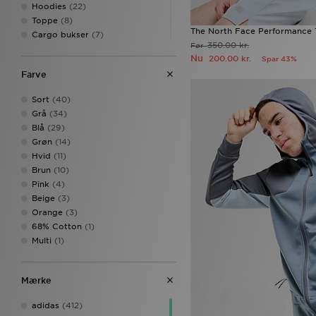
Hoodies
(22)
Toppe
(8)
The North Face Performance T
Cargo bukser
(7)
350.00 kr.
Før
Leggings
(3)
Nu
200.00 kr.
Spar 43%
Sweatshirts
(3)
Farve
Veste
(3)
Fleeces
(2)
Sort
(40)
Huer
(2)
Grå
(34)
Kjoler
(2)
Blå
(29)
Badesandaler
(1)
Grøn
(14)
Frakker
(1)
Hvid
(11)
Kasketter
(1)
Brun
(10)
Sandaler
(1)
Pink
(4)
Tights
(1)
Beige
(3)
Træningsdragter
(1)
Orange
(3)
68% Cotton
(1)
Multi
(1)
Mærke
adidas
(412)