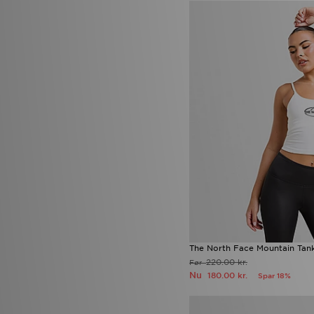
Von Dutch
(5)
Zavetti Canada
(10)
The North Face Mountain Tan
220.00 kr.
Før
Nu
180.00 kr.
Spar 18%