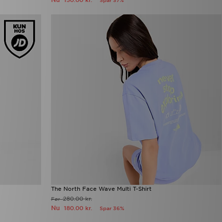
150.00 kr.
Spar 37%
The North Face Wave Multi T-Shirt
280.00 kr.
Før
Nu
180.00 kr.
Spar 36%