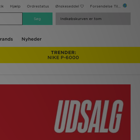
ik
Hjælp
Ordrestatus
Ønskeseddel
Forsendelse Til...
Indkøbskurven er tom
rands
Nyheder
TRENDER:
NIKE P-6000