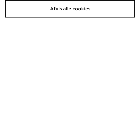
Afvis alle cookies
Jordan Air 1 Mid Børn
Jordan Air 1 Mid Infant
680.00 kr.
530.00 kr.
Jordan Air 1 Low Junior
Jordan Air 1 Low
850.00 kr.
1,150.00 kr.
Før
Før
Nu
Nu
450.00 kr.
700.00 kr.
Spar 47%
Spar 39%