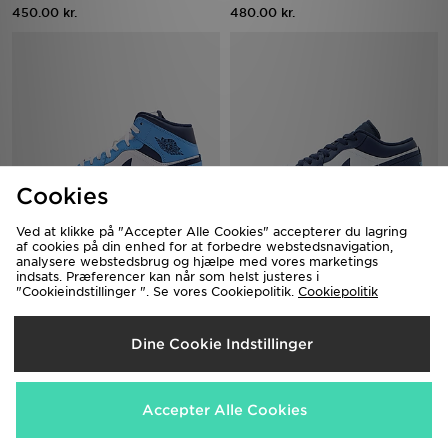
450.00 kr.
480.00 kr.
Cookies
Ved at klikke på "Accepter Alle Cookies" accepterer du lagring
af cookies på din enhed for at forbedre webstedsnavigation,
Jordan Air 1 Mid
Jordan Air 1 Low
analysere webstedsbrug og hjælpe med vores marketings
1,150.00 kr.
1,100.00 kr.
indsats. Præferencer kan når som helst justeres i
"Cookieindstillinger ". Se vores Cookiepolitik.
Cookiepolitik
Dine Cookie Indstillinger
Accepter Alle Cookies