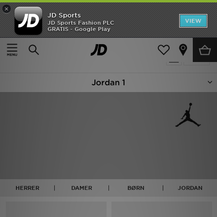
×
JD Sports
Hjem
VIEW
JD Sports Fashion PLC
GRATIS - Google Play
Hjem
Jordan 1
Udsalg
63 Produkter fundet
Tilpas
Nyheder
Jordan 1
Herrer
Damer
Børn
Bestsellers
Brands
HERRER
DAMER
BØRN
JORDAN
Fodbold
Sport