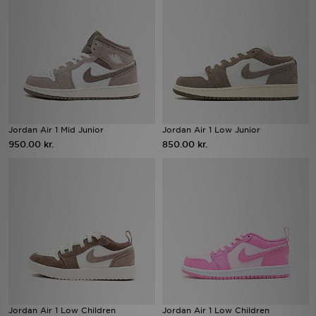
Download JD app'en
Mit JD
Mine beskeder
Hjælp & information
Jordan Air 1 Mid Junior
Jordan Air 1 Low Junior
950.00 kr.
850.00 kr.
JD Blog
Jordan Air 1 Low Children
Jordan Air 1 Low Children