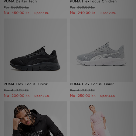
PUMA Darter Tech
PUMA FlexFocus Children
650.00 kr.
300.00 kr.
Før
Før
Nu
Nu
450.00 kr.
240.00 kr.
Spar 31%
Spar 20%
Download JD app'en
Mit JD
Mine beskeder
Hjælp & information
JD Blog
PUMA Flex Focus Junior
PUMA Flex Focus Junior
450.00 kr.
450.00 kr.
Før
Før
Nu
Nu
200.00 kr.
250.00 kr.
Spar 56%
Spar 44%