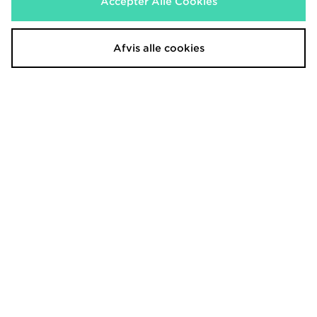
Accepter Alle Cookies
Afvis alle cookies
PUMA Portugal 2026 Away Shirt
PUMA Borussia Dortmund 25/26
Special Edition GK Shirt
1,000.00 kr.
Før
Nu
900.00 kr.
630.00 kr.
Før
Spar 37%
Nu
630.00 kr.
Spar 30%
PUMA Core Sportswear Hoodie
PUMA Core Sportswear Joggers
500.00 kr.
400.00 kr.
Før
Før
Nu
Nu
150.00 kr.
150.00 kr.
Spar 70%
Spar 62%