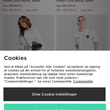
PUMA Core Shorts Junior
PUMA Core Shorts Junior
180.00 kr.
180.00 kr.
Før
Før
Nu
Nu
80.00 kr.
100.00 kr.
Spar 56%
Spar 44%
Cookies
Ved at klikke på "Accepter Alle Cookies" accepterer du lagring
PUMA Hoops Crop Full Zip Hoodie
PUMA Austria 2026 Away Shirt
af cookies på din enhed for at forbedre webstedsnavigation,
480.00 kr.
850.00 kr.
Før
Før
analysere webstedsbrug og hjælpe med vores marketings
Nu
Nu
180.00 kr.
450.00 kr.
Spar 62%
Spar 47%
indsats. Præferencer kan når som helst justeres i
"Cookieindstillinger ". Se vores Cookiepolitik.
Cookiepolitik
Dine Cookie Indstillinger