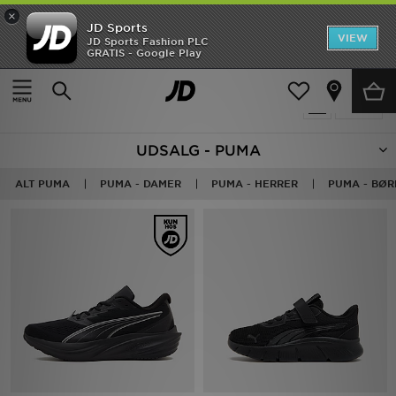
×
JD Sports
Hjem
VIEW
JD Sports Fashion PLC
GRATIS - Google Play
Hjem
Udsalg | PUMA
Udsalg
40 Produkter fundet
Tilpas
Nyheder
UDSALG - PUMA
Herrer
ALT PUMA
PUMA - DAMER
PUMA - HERRER
PUMA - BØR
Damer
Børn
Bestsellers
Brands
Fodbold
Sport