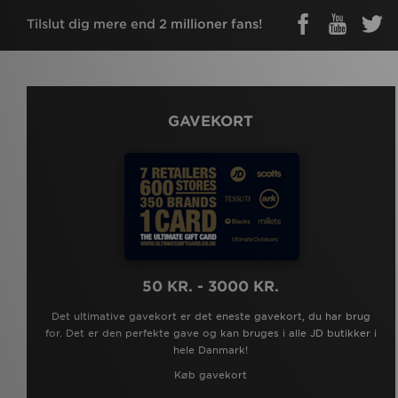
Under Armour
(3)
Tilslut dig mere end 2 millioner fans!
Unlike Humans
(3)
Vans
(1)
GAVEKORT
50 KR. - 3000 KR.
Det ultimative gavekort er det eneste gavekort, du har brug
for. Det er den perfekte gave og kan bruges i alle JD butikker i
hele Danmark!
Køb gavekort