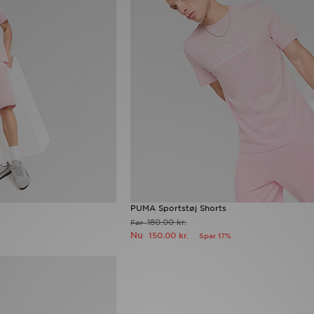
PUMA Sportstøj Shorts
180.00 kr.
Før
Nu
150.00 kr.
Spar 17%