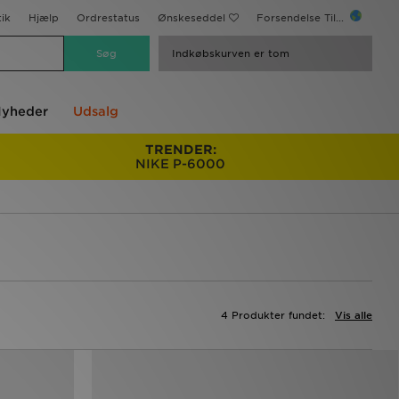
ik
Hjælp
Ordrestatus
Ønskeseddel
Forsendelse Til...
Indkøbskurven er tom
yheder
Udsalg
TRENDER:
NIKE P-6000
4 Produkter fundet:
Vis alle