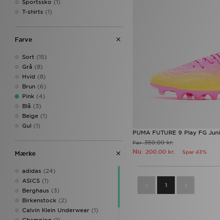
Sportssko
(1)
T-shirts
(1)
Farve
Sort
(15)
Grå
(8)
Hvid
(8)
Brun
(6)
Pink
(4)
Blå
(3)
Beige
(1)
Gul
(1)
PUMA FUTURE 9 Play FG Juni
350.00 kr.
Før
Nu
200.00 kr.
Spar 43%
Mærke
adidas
(24)
ASICS
(1)
1
Berghaus
(3)
Birkenstock
(2)
Calvin Klein Underwear
(1)
Champion
(1)