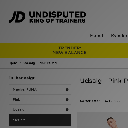
Mænd
Kvinder
TRENDER:
NEW BALANCE
Hjem
Udsalg | Pink PUMA
Du har valgt
Udsalg | Pink
Mærke: PUMA
Pink
Sorter efter
Udsalg
Slet alt