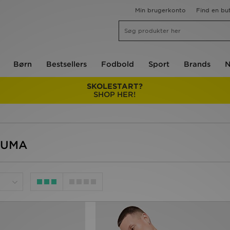
Min brugerkonto
Find en but
Børn
Bestsellers
Fodbold
Sport
Brands
N
SKOLESTART?
SHOP HER!
 PUMA