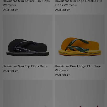
Havaianas Slim Square Flip Flops
Havaianas Slim Logo Metallic Flip
Women's
Flops Women's
250.00 kr.
250.00 kr.
Download JD app'en
Mit JD
Mine beskeder
Hjælp & information
JD Blog
Havaianas Slim Flip Flops Dame
Havaianas Brazil Logo Flip Flops
Women's
250.00 kr.
250.00 kr.