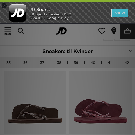
×
JD Sports
Hjem
VIEW
JD Sports Fashion PLC
GRATIS - Google Play
Hjem
Damer
Damesko
Udsalg
736 Produkter fundet
Tilpas
Nyheder
Sneakers til Kvinder
Herrer
35
36
37
38
39
40
41
42
Damer
Børn
Bestsellers
Brands
Fodbold
Sport