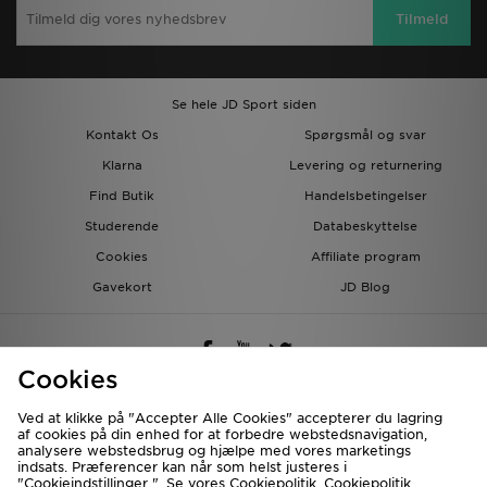
Tilmeld
Se hele JD Sport siden
Kontakt Os
Spørgsmål og svar
Klarna
Levering og returnering
Find Butik
Handelsbetingelser
Studerende
Databeskyttelse
Cookies
Affiliate program
Gavekort
JD Blog
Cookies
Ved at klikke på "Accepter Alle Cookies" accepterer du lagring
af cookies på din enhed for at forbedre webstedsnavigation,
Forsendelse Til
analysere webstedsbrug og hjælpe med vores marketings
indsats. Præferencer kan når som helst justeres i
Danmark
"Cookieindstillinger ". Se vores Cookiepolitik.
Cookiepolitik