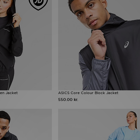
en Jacket
ASICS Core Colour Block Jacket
550.00 kr.