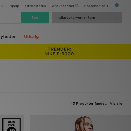
ik
Hjælp
Ordrestatus
Ønskeseddel
Forsendelse Til...
Indkøbskurven er tom
yheder
Udsalg
TRENDER:
NIKE P-6000
43 Produkter fundet:
Vis alle