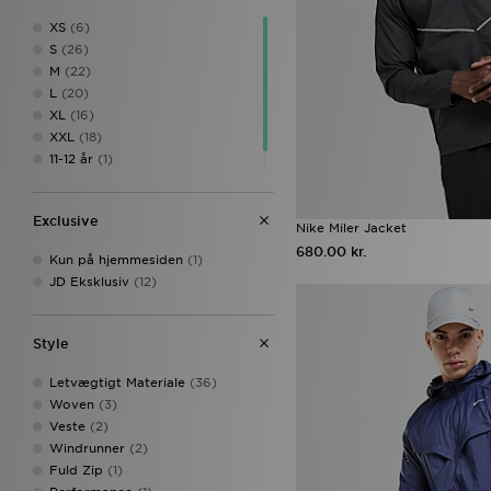
XS
(6)
S
(26)
M
(22)
L
(20)
XL
(16)
XXL
(18)
11-12 år
(1)
13-15 år
(1)
Exclusive
Nike Miler Jacket
680.00 kr.
Kun på hjemmesiden
(1)
JD Eksklusiv
(12)
Style
Letvægtigt Materiale
(36)
Woven
(3)
Veste
(2)
Windrunner
(2)
Fuld Zip
(1)