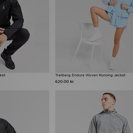
ket
Trailberg Endura Woven Running Jacket
620.00 kr.