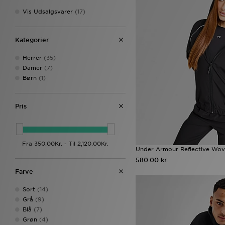
Vis Udsalgsvarer
(17)
Kategorier
Herrer
(35)
Damer
(7)
Børn
(1)
Pris
Under Armour Reflective Wov
580.00 kr.
Farve
Sort
(14)
Grå
(9)
Blå
(7)
Grøn
(4)