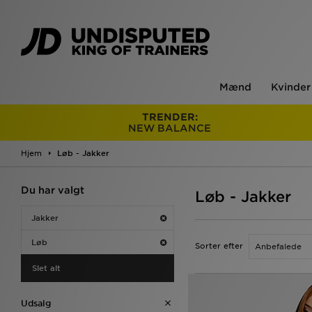
Mænd
Kvinder
TRENDER:
NEW BALANCE
Hjem
Løb - Jakker
Du har valgt
Løb - Jakker
Jakker
Løb
Sorter efter
Slet alt
Udsalg