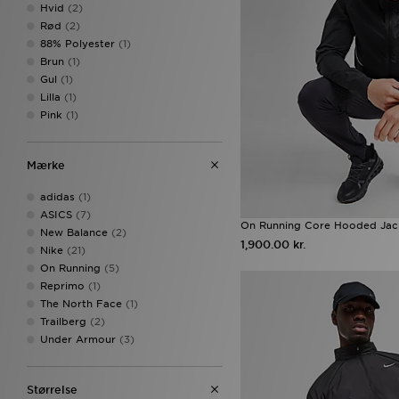
Hvid
(2)
Rød
(2)
88% Polyester
(1)
Brun
(1)
Gul
(1)
Lilla
(1)
Pink
(1)
Mærke
adidas
(1)
ASICS
(7)
On Running Core Hooded Jac
New Balance
(2)
1,900.00 kr.
Nike
(21)
On Running
(5)
Reprimo
(1)
The North Face
(1)
Trailberg
(2)
Under Armour
(3)
Størrelse