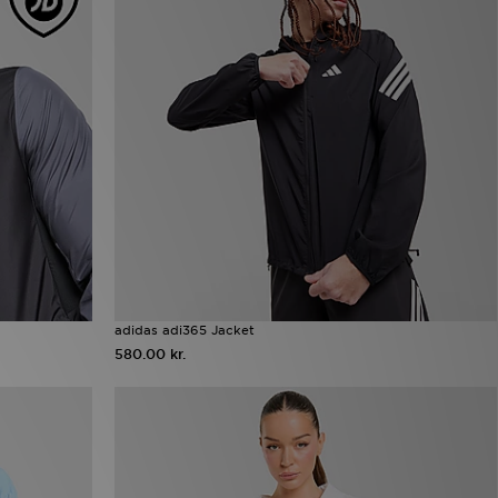
adidas adi365 Jacket
580.00 kr.