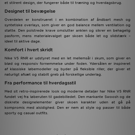
et stilrent design, der fungerer både til træning og hverdagsbrug.
Designet til bevægelse
Overdelen er konstrueret i en kombination af åndbart mesh og
syntetiske overlays, som giver en god balance mellem ventilation og
støtte. Den polstrede krave omslutter anklen og sikrer en behagelig
pasform, mens materialevalget gør skoen både let og slidstærk –
ideel til aktive dage.
Komfort i hvert skridt
Nike V5 RNR er udstyret med en let mellemsål i skum, som giver en
blød og responsiv fornemmelse under foden. Ydersålen er inspireret
af klassiske løbemodeller og byder på fleksible riller, der giver et
naturligt afsæt og stabilt greb på forskellige underlag.
Fra performance til hverdagsstil
Med sit retro-inspirerede look og moderne detaljer har Nike V5 RNR
fundet vej fra løberuten til gadebilledet. Den markante Swoosh og de
diskrete designelementer giver skoen karakter uden at gå på
kompromis med alsidighed. Den er nem at style og passer til både
sporty og casual outfits.