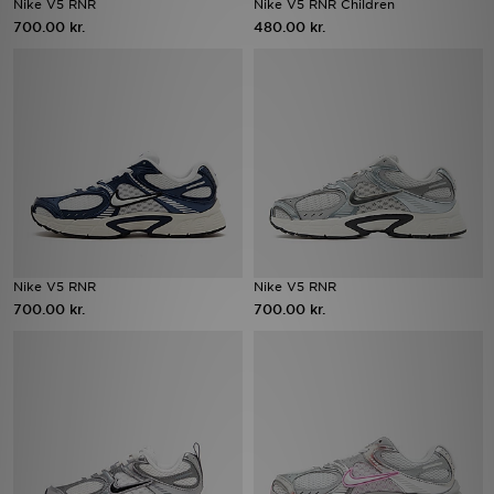
Nike V5 RNR
Nike V5 RNR Children
700.00 kr.
480.00 kr.
Download JD app'en
Mit JD
Mine beskeder
Hjælp & information
JD Blog
Nike V5 RNR
Nike V5 RNR
700.00 kr.
700.00 kr.