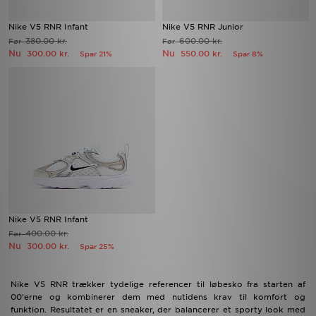
Nike V5 RNR Infant
Nike V5 RNR Junior
380.00 kr.
600.00 kr.
Før
Før
Nu
Nu
300.00 kr.
550.00 kr.
Spar 21%
Spar 8%
Nike V5 RNR Infant
400.00 kr.
Før
Nu
300.00 kr.
Spar 25%
Nike V5 RNR trækker tydelige referencer til løbesko fra starten af
00’erne og kombinerer dem med nutidens krav til komfort og
funktion. Resultatet er en sneaker, der balancerer et sporty look med