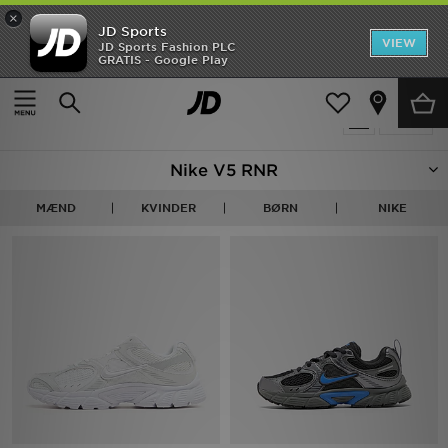
×
JD Sports
Hjem
VIEW
JD Sports Fashion PLC
GRATIS - Google Play
Hjem
Nike V5 RNR
Udsalg
17 Produkter fundet
Tilpas
Nyheder
Nike V5 RNR
Herrer
MÆND
KVINDER
BØRN
NIKE
Damer
Børn
Bestsellers
Brands
Fodbold
Sport