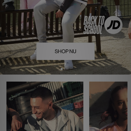
Download JD app'en
Mit JD
Mine beskeder
Hjælp & information
JD Blog