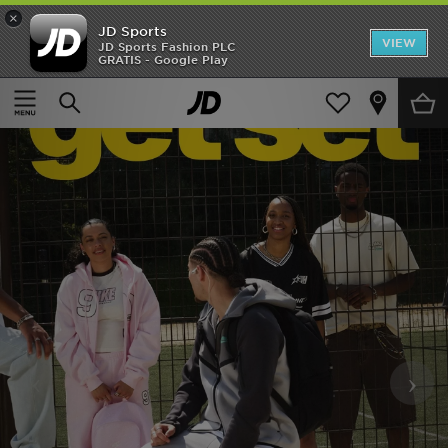
×
JD Sports
Hjem
VIEW
JD Sports Fashion PLC
GRATIS - Google Play
Udsalg
Nyheder
Herrer
Damer
Børn
Bestsellers
Brands
‹
›
Fodbold
Sport