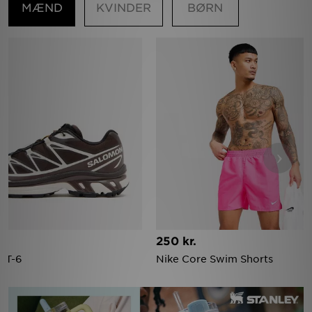
MÆND
KVINDER
BØRN
‹
›
250 kr.
XT-6
Nike Core Swim Shorts