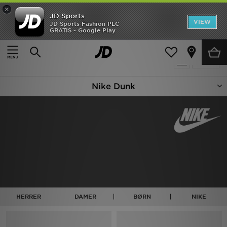
×
JD Sports
Hjem
VIEW
JD Sports Fashion PLC
GRATIS - Google Play
Hjem
Nike Dunk
UDSALG
27 Produkter fundet
Tilpas
Nyheder
Nike Dunk
Herrer
Damer
Børn
Bestsellers
Brands
HERRER
DAMER
BØRN
NIKE
Fodbold
Sport