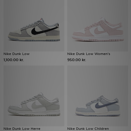
Download JD app'en
Mit JD
Mine beskeder
Hjælp & information
Nike Dunk Low
Nike Dunk Low Women's
1,100.00 kr.
950.00 kr.
JD Blog
Nike Dunk Low Herre
Nike Dunk Low Children