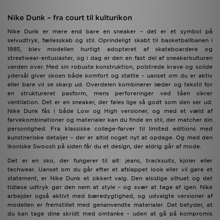
Nike Dunk – fra court til kulturikon
Nike Dunk er mere end bare en sneaker – det er et symbol på
selvudtryk, fællesskab og stil. Oprindeligt skabt til basketballbanen i
1985, blev modellen hurtigt adopteret af skateboardere og
streetwear-entusiaster, og i dag er den en fast del af sneakerkulturen
verden over. Med sin robuste konstruktion, polstrede krave og solide
ydersål giver skoen både komfort og støtte – uanset om du er aktiv
eller bare vil se skarp ud. Overdelen kombinerer læder og tekstil for
en struktureret pasform, mens perforeringer ved tåen sikrer
ventilation. Det er en sneaker, der føles lige så godt som den ser ud.
Nike Dunk fås i både Low og High versioner, og med et væld af
farvekombinationer og materialer kan du finde en stil, der matcher din
personlighed. Fra klassiske college-farver til limited editions med
kunstneriske detaljer – der er altid noget nyt at opdage. Og med den
ikoniske Swoosh på siden får du et design, der aldrig går af mode.
Det er en sko, der fungerer til alt: jeans, tracksuits, kjoler eller
techwear. Uanset om du går efter et afslappet look eller vil gøre et
statement, er Nike Dunk et sikkert valg. Den alsidige silhuet og det
tidløse udtryk gør den nem at style – og svær at tage af igen. Nike
arbejder også aktivt med bæredygtighed, og udvalgte versioner af
modellen er fremstillet med genanvendte materialer. Det betyder, at
du kan tage dine skridt med omtanke – uden at gå på kompromis