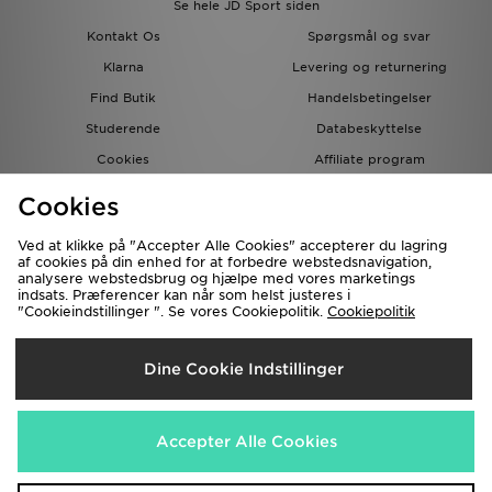
Se hele JD Sport siden
Kontakt Os
Spørgsmål og svar
Klarna
Levering og returnering
Find Butik
Handelsbetingelser
Studerende
Databeskyttelse
Cookies
Affiliate program
Gavekort
JD Blog
Cookies
Ved at klikke på "Accepter Alle Cookies" accepterer du lagring
af cookies på din enhed for at forbedre webstedsnavigation,
analysere webstedsbrug og hjælpe med vores marketings
indsats. Præferencer kan når som helst justeres i
"Cookieindstillinger ". Se vores Cookiepolitik.
Cookiepolitik
Forsendelse Til
Dine Cookie Indstillinger
Danmark
Vi accepterer de følgende betalingsmetoder
Accepter Alle Cookies