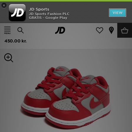
×
JD Sports
Hjem
VIEW
JD Sports Fashion PLC
GRATIS - Google Play
Hjem
Børn
Babysko (Størrelse 15-27)
Alle Trainers
Udsalg
Nike Dunk Low Småbørn
Nyheder
450.00 kr.
Herrer
Damer
Børn
Bestsellers
Brands
Fodbold
Sport