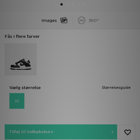
Download JD app'en
Images
360°
Mit JD
Fås i flere farver
Mine beskeder
Hjælp & information
JD Blog
Vælg størrelse
Størrelsesguide
22
Tilføj til indkøbskurv