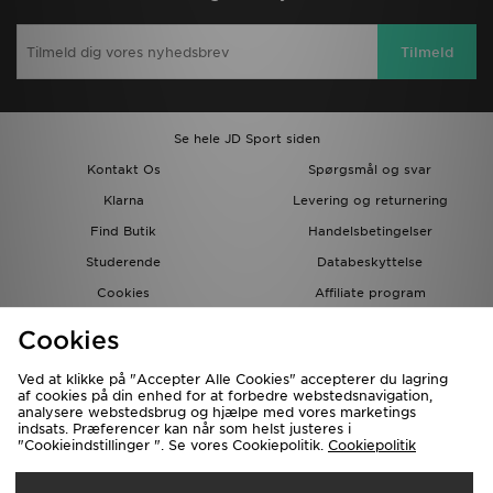
Tilmeld
Se hele JD Sport siden
Kontakt Os
Spørgsmål og svar
Klarna
Levering og returnering
Find Butik
Handelsbetingelser
Studerende
Databeskyttelse
Cookies
Affiliate program
Gavekort
JD Blog
Cookies
Ved at klikke på "Accepter Alle Cookies" accepterer du lagring
af cookies på din enhed for at forbedre webstedsnavigation,
analysere webstedsbrug og hjælpe med vores marketings
indsats. Præferencer kan når som helst justeres i
"Cookieindstillinger ". Se vores Cookiepolitik.
Cookiepolitik
Forsendelse Til