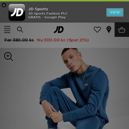
×
JD Sports
Hjem
VIEW
JD Sports Fashion PLC
GRATIS - Google Play
Hjem
Herrer
Herretøj
Træningsdragte
Udsalg
McKenzie Essential Crew Tracksuit
Nyheder
Før
380.00 kr.
Nu
300.00 kr.
(Spar 21%)
Herrer
Damer
Børn
Bestsellers
Brands
Fodbold
Sport