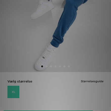
Download JD app'en
Mit JD
Mine beskeder
Hjælp & information
JD Blog
Vælg størrelse
Størrelsesguide
XL