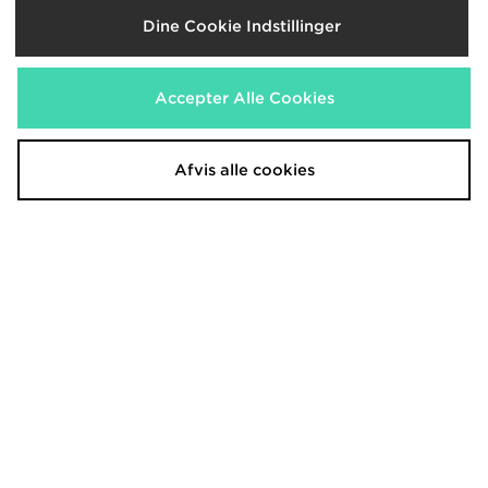
600.00 kr.
380.00 kr.
Dine Cookie Indstillinger
Accepter Alle Cookies
Afvis alle cookies
Nike Air Max Motif Infant
Nike Dunk Low Småbørn
550.00 kr.
450.00 kr.