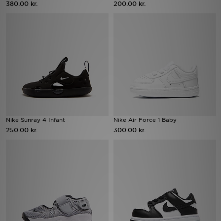
380.00 kr.
200.00 kr.
Download JD app'en
Mit JD
Mine beskeder
Hjælp & information
JD Blog
Nike Sunray 4 Infant
Nike Air Force 1 Baby
250.00 kr.
300.00 kr.