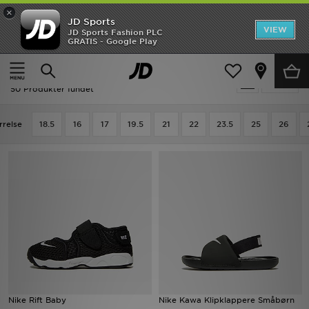
×
JD Sports
Hjem
VIEW
JD Sports Fashion PLC
GRATIS - Google Play
Hjem
Børn
Babysko (Størrelse 15-27)
Udsalg
Børn - Nike Babysko (Størrelse 15-27)
Tilpas
Nyheder
50 Produkter fundet
Herrer
rrelse
18.5
16
17
19.5
21
22
23.5
25
26
Damer
Børn
Bestsellers
Brands
Fodbold
Nike Rift Baby
Nike Kawa Klipklappere Småbørn
Sport