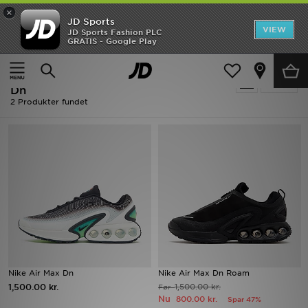
×
JD Sports
Hjem
VIEW
JD Sports Fashion PLC
GRATIS - Google Play
Hjem
Herrer
Udsalg
Herrer - Nike Sportssko - Nike Air Max
Tilpas
Nyheder
Dn
2 Produkter fundet
Herrer
Damer
Børn
Bestsellers
Brands
Nike Air Max Dn
Nike Air Max Dn Roam
Fodbold
1,500.00 kr.
1,500.00 kr.
Før
Nu
800.00 kr.
Spar 47%
Sport