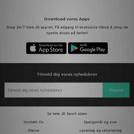
Download JD app'en
Download vores Apps
Mit JD
Shop 24/7 med JD app'en. Få adgang til eksklusive tilbud & shop de
nyeste drops på farten!
Mine beskeder
Hjælp & information
JD Blog
Tilmeld dig vores nyhedsbrev
Tilmeld
Se hele JD Sport siden
Kontakt Os
Spørgsmål og svar
Klarna
Levering og returnering