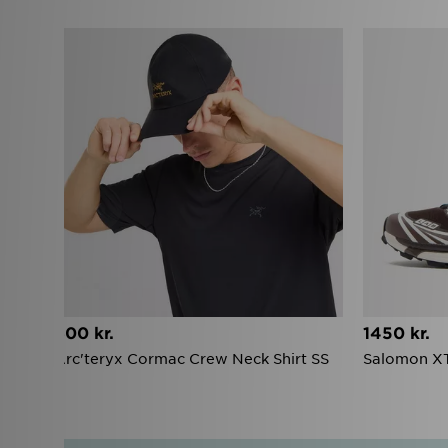
‹
600 kr.
1450 kr.
Arc'teryx Cormac Crew Neck Shirt SS
Salomon X