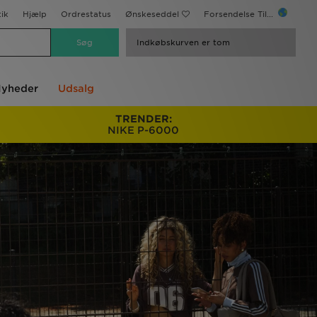
ik
Hjælp
Ordrestatus
Ønskeseddel
Forsendelse Til...
Indkøbskurven er tom
yheder
Udsalg
TRENDER:
NIKE P-6000