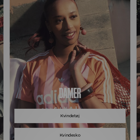
DAMER
Kvindetøj
Kvindesko