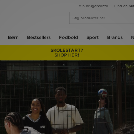
Min brugerkonto
Find en but
Børn
Bestsellers
Fodbold
Sport
Brands
N
SKOLESTART?
SHOP HER!