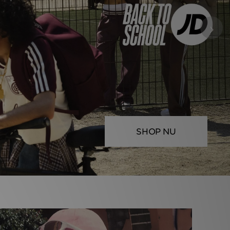
›
SHOP NU