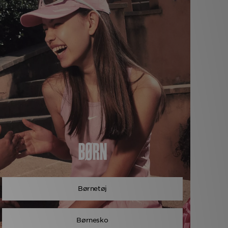
BØRN
Børnetøj
Børnesko