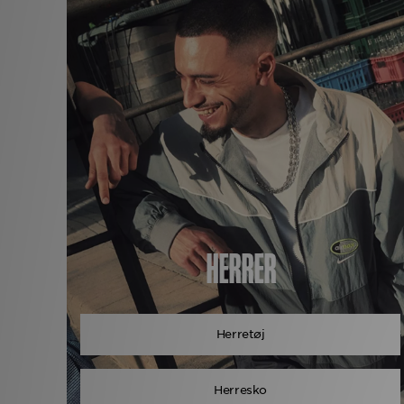
HERRER
Herretøj
Herresko