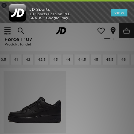
×
JD Sports
Hjem
VIEW
JD Sports Fashion PLC
GRATIS - Google Play
Hjem
Herrer
Herresko
Trainers
Udsalg
Sort Trainers - Winter Style - Nike Air
Tilpas
Nyheder
Force 1 '07
Produkt fundet
Herrer
40.5
41
42
42.5
43
44
44.5
45
45.5
46
Damer
Børn
Bestsellers
Brands
Fodbold
Sport