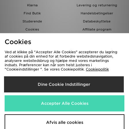
Klarna
Levering og returnering
Find Butik
Handelsbetingelser
Studerende
Databeskyttelse
Cookies
Affiliate program
Gavekort
JD Blog
Cookies
Ved at klikke på "Accepter Alle Cookies" accepterer du lagring
af cookies på din enhed for at forbedre webstedsnavigation,
analysere webstedsbrug og hjælpe med vores marketings
indsats. Præferencer kan når som helst justeres i
"Cookieindstillinger ". Se vores Cookiepolitik.
Cookiepolitik
Forsendelse Til
Dine Cookie Indstillinger
Danmark
Vi accepterer de følgende betalingsmetoder
Accepter Alle Cookies
Besøg vores samarbejdspartneres websites
www.jdplc.com
Afvis alle cookies
Copyright © 2026 JD Sports forbeholder alle rettigheder