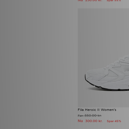
250.00 kr.
Spar 55%
Fila Heroic II Women's
550.00 kr.
Før
Nu
300.00 kr.
Spar 45%