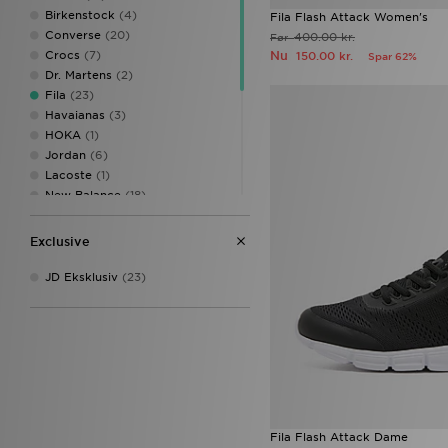
Birkenstock
(4)
Fila Flash Attack Women's
Converse
(20)
400.00 kr.
Før
Nu
Crocs
(7)
150.00 kr.
Spar 62%
Dr. Martens
(2)
Fila
(23)
Havaianas
(3)
HOKA
(1)
Jordan
(6)
Lacoste
(1)
New Balance
(18)
Nike
(30)
On Running
(7)
Exclusive
PUMA
(5)
Reebok
(8)
JD Eksklusiv
(23)
Salomon
(2)
Saucony
(1)
Timberland
(6)
UGG
(11)
Vans
(11)
Fila Flash Attack Dame