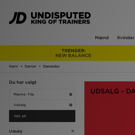
Mænd
Kvinder
TRENDER:
NEW BALANCE
Hjem
Damer
Damesko
Du har valgt
UDSALG - D
Mærke: Fila
Udsalg
Slet alt
Udsalg