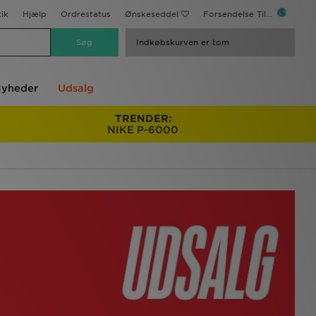
ik
Hjælp
Ordrestatus
Ønskeseddel
Forsendelse Til...
Indkøbskurven er tom
yheder
Udsalg
TRENDER:
NIKE P-6000