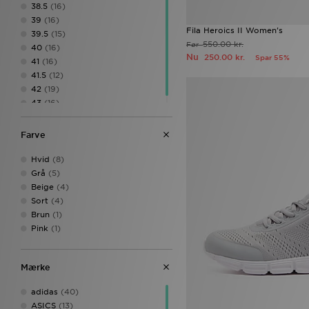
38.5
(16)
39
(16)
Fila Heroics II Women's
39.5
(15)
550.00 kr.
Før
40
(16)
Nu
250.00 kr.
Spar 55%
41
(16)
41.5
(12)
42
(19)
43
(16)
Farve
Hvid
(8)
Grå
(5)
Beige
(4)
Sort
(4)
Brun
(1)
Pink
(1)
Mærke
adidas
(40)
ASICS
(13)