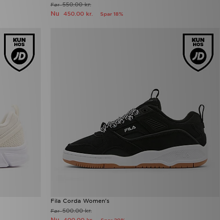
550.00 kr.
Før
Nu
450.00 kr.
Spar 18%
Fila Corda Women's
500.00 kr.
Før
Nu