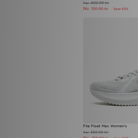
400.00 kr.
Før
Nu
150.00 kr.
Spar 62%
Fila Float Max Women's
550.00 kr.
Før
Nu