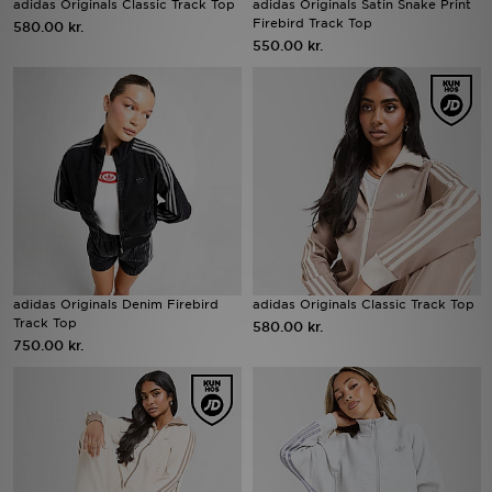
adidas Originals Classic Track Top
adidas Originals Satin Snake Print
Firebird Track Top
580.00 kr.
550.00 kr.
Download JD app'en
Mit JD
Mine beskeder
Hjælp & information
JD Blog
adidas Originals Denim Firebird
adidas Originals Classic Track Top
Track Top
580.00 kr.
750.00 kr.