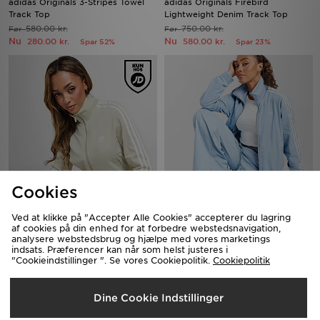
adidas Originals 3-Stripes Towel
adidas Originals Firebird
Track Top
Lightweight Denim Track Top
580.00 kr.
750.00 kr.
Før
Før
Nu
Nu
280.00 kr.
580.00 kr.
Spar 52%
Spar 23%
Cookies
adidas Originals Firebird Track Top
adidas Originals Firebird
Ved at klikke på "Accepter Alle Cookies" accepterer du lagring
Lightweight Denim Track Top
600.00 kr.
Før
af cookies på din enhed for at forbedre webstedsnavigation,
Nu
750.00 kr.
220.00 kr.
Før
Spar 63%
analysere webstedsbrug og hjælpe med vores marketings
Nu
580.00 kr.
indsats. Præferencer kan når som helst justeres i
Spar 23%
"Cookieindstillinger ". Se vores Cookiepolitik.
Cookiepolitik
Dine Cookie Indstillinger