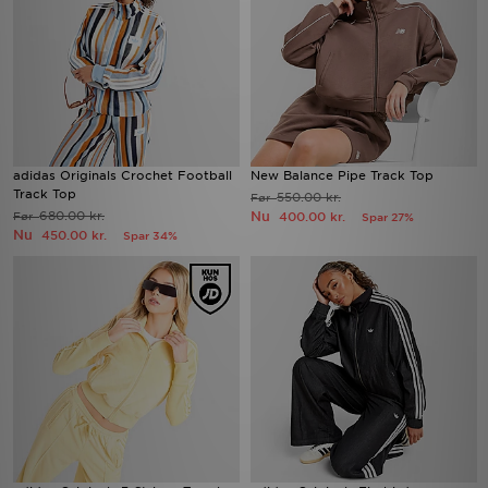
adidas Originals Crochet Football
New Balance Pipe Track Top
Track Top
550.00 kr.
Før
680.00 kr.
Nu
Før
400.00 kr.
Spar 27%
Nu
450.00 kr.
Spar 34%