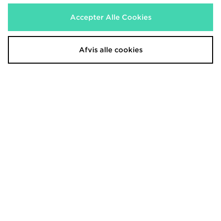
Accepter Alle Cookies
Afvis alle cookies
adidas Originals Classic Track Top
adidas Originals Classic Track Top
620.00 kr.
620.00 kr.
Før
Før
Nu
Nu
350.00 kr.
350.00 kr.
Spar 44%
Spar 44%
The North Face Tech Graphic Full
JUICY COUTURE Script Velour
Zip Top
Track Top
480.00 kr.
750.00 kr.
Før
Før