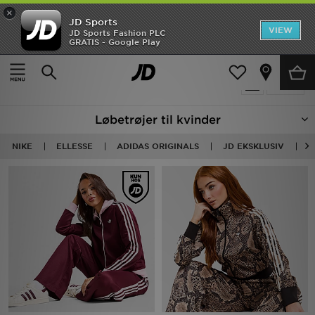
×
JD Sports
Hjem
VIEW
JD Sports Fashion PLC
GRATIS - Google Play
Hjem
Damer
Dametøj
Løbetrøjer
Udsalg
41 Produkter fundet
Tilpas
Nyheder
Løbetrøjer til kvinder
Herrer
NIKE
ELLESSE
ADIDAS ORIGINALS
JD EKSKLUSIV
U
Damer
Børn
Bestsellers
Brands
Fodbold
Sport