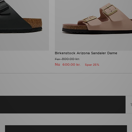
Birkenstock Arizona Sandaler Dame
800.00 kr.
Før
Nu
600.00 kr.
Spar 25%