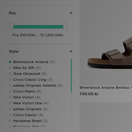
Pris
Style
Birkenstock Arizona
(11)
Nike Air Rift
(9)
Style Obsessed
(9)
Crocs Classic Clog
(7)
adidas Originals Adilette
(5)
Birkenstock Arizona Birkibu
Crocs Miami
(4)
700.00 kr.
Nike Victori
(4)
Nike Victori One
(4)
adidas Originals
(3)
Crocs Classic
(3)
Havaianas Brazil
(3)
Havaianas Slim
(3)