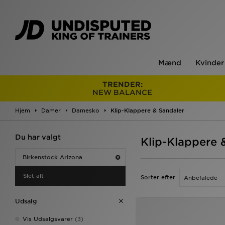
Mænd
Kvinder
TRENDER:
NEW BALANCE
Hjem
Damer
Damesko
Klip-Klappere & Sandaler
Du har valgt
Klip-Klappere 
Birkenstock Arizona
Slet alt
Sorter efter
Udsalg
Vis Udsalgsvarer
(3)