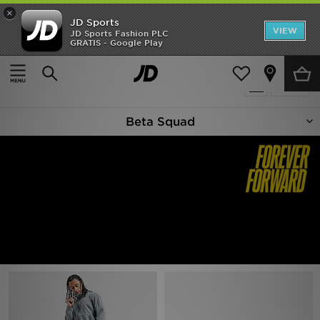
×
JD Sports
Hjem
VIEW
JD Sports Fashion PLC
GRATIS - Google Play
Hjem
Beta Squad
Udsalg
11 Produkter fundet
Tilpas
Nyheder
Beta Squad
Herrer
Damer
Børn
Bestsellers
Brands
Fodbold
Sport