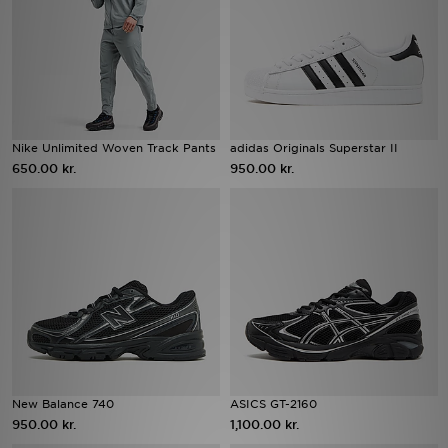
Download JD app'en
Mit JD
Mine beskeder
Nike Unlimited Woven Track Pants
adidas Originals Superstar II
650.00 kr.
950.00 kr.
Hjælp & information
JD Blog
New Balance 740
ASICS GT-2160
950.00 kr.
1,100.00 kr.