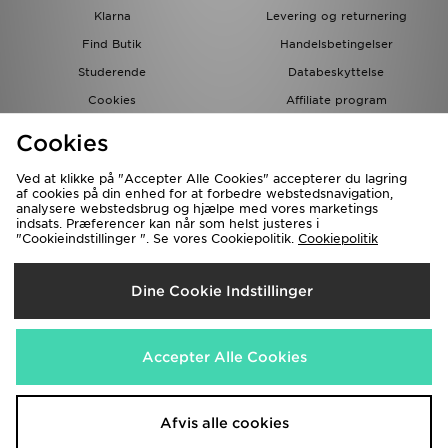
Klarna
Levering og returnering
Find Butik
Handelsbetingelser
Studerende
Databeskyttelse
Cookies
Affiliate program
Gavekort
JD Blog
Cookies
Ved at klikke på "Accepter Alle Cookies" accepterer du lagring
af cookies på din enhed for at forbedre webstedsnavigation,
analysere webstedsbrug og hjælpe med vores marketings
indsats. Præferencer kan når som helst justeres i
"Cookieindstillinger ". Se vores Cookiepolitik.
Cookiepolitik
Forsendelse Til
Dine Cookie Indstillinger
Danmark
Vi accepterer de følgende betalingsmetoder
Accepter Alle Cookies
Besøg vores samarbejdspartneres websites
www.jdplc.com
Afvis alle cookies
Copyright © 2026 JD Sports forbeholder alle rettigheder