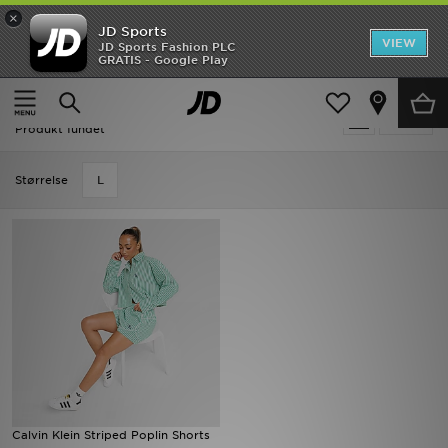
×
JD Sports
Hjem
VIEW
JD Sports Fashion PLC
GRATIS - Google Play
Hjem
Damer
Dametøj
Loungewear
Udsalg
Damer - Loungewear
Tilpas
Nyheder
Produkt fundet
Herrer
Størrelse
L
Damer
Børn
Bestsellers
Brands
Fodbold
Calvin Klein Striped Poplin Shorts
Sport