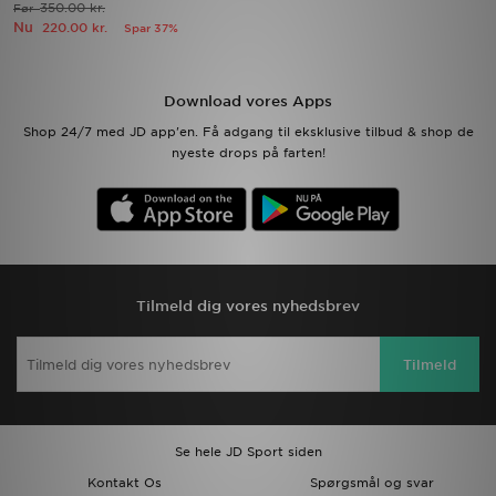
350.00 kr.
Før
Nu
220.00 kr.
Spar 37%
Download JD app'en
Mit JD
Download vores Apps
Shop 24/7 med JD app'en. Få adgang til eksklusive tilbud & shop de
Mine beskeder
nyeste drops på farten!
Hjælp & information
JD Blog
Tilmeld dig vores nyhedsbrev
Tilmeld
Se hele JD Sport siden
Kontakt Os
Spørgsmål og svar