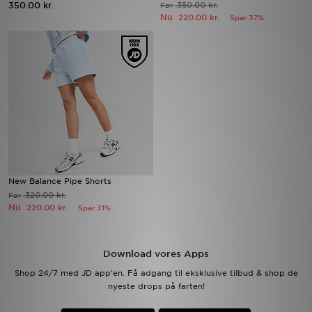
350.00 kr.
350.00 kr.
Før
Nu
220.00 kr.
Spar 37%
Download JD app'en
Mit JD
Mine beskeder
Hjælp & information
JD Blog
New Balance Pipe Shorts
320.00 kr.
Før
Nu
220.00 kr.
Spar 31%
Download vores Apps
Shop 24/7 med JD app'en. Få adgang til eksklusive tilbud & shop de
nyeste drops på farten!