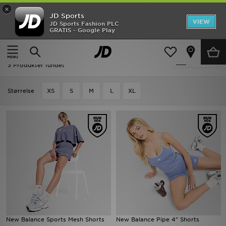
×
JD Sports
Hjem
VIEW
JD Sports Fashion PLC
GRATIS - Google Play
Hjem
Damer
Dametøj
Shorts
Udsalg
Damer - Blå New Balance Shorts
Tilpas
Nyheder
3 Produkter fundet
Herrer
Størrelse
XS
S
M
L
XL
Damer
Børn
Bestsellers
Brands
Fodbold
New Balance Sports Mesh Shorts
New Balance Pipe 4" Shorts
Sport