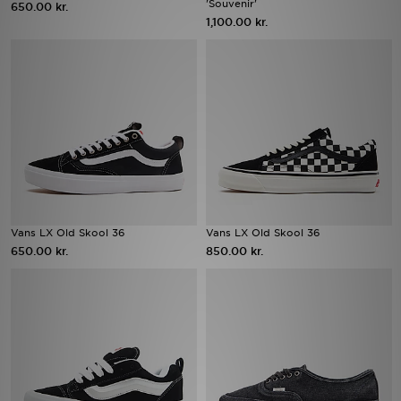
'Souvenir'
650.00 kr.
1,100.00 kr.
Download JD app'en
Mit JD
Mine beskeder
Hjælp & information
JD Blog
Vans LX Old Skool 36
Vans LX Old Skool 36
650.00 kr.
850.00 kr.