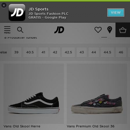
×
JD Sports
Hjem
VIEW
JD Sports Fashion PLC
GRATIS - Google Play
Hjem
Herrer
Herresko
Udsalg
Herrer - Sort Vans Herresko
Tilpas
Nyheder
8 Produkter fundet
Herrer
relse
39
40.5
41
42
42.5
43
44
44.5
46
Damer
Børn
Bestsellers
Brands
Fodbold
Vans Old Skool Herre
Vans Premium Old Skool 36
Sport